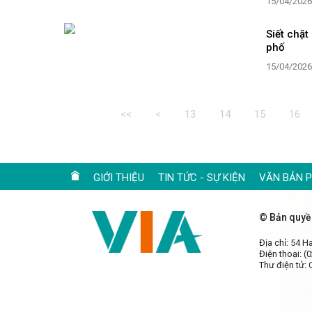
15/04/2026
Siết chặt
phố
15/04/2026
<<
<
13
14
15
16
GIỚI THIỆU
TIN TỨC - SỰ KIỆN
VĂN BẢN 
© Bản quyề
Địa chỉ: 54 
Điện thoại: (
Thư điện tử: