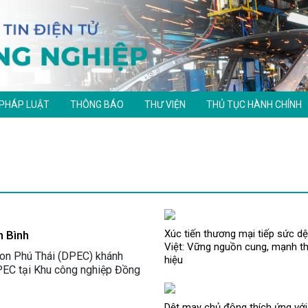
 PHÁP LUẬT
THÔNG BÁO
THƯ VIỆN
THỦ TỤC HÀNH CHÍNH
Xúc tiến thương mại tiếp sức d
h Bình
Việt: Vững nguồn cung, mạnh t
on Phú Thái (DPEC) khánh
hiệu
PEC tại Khu công nghiệp Đồng
Dệt may chủ động thích ứng với 