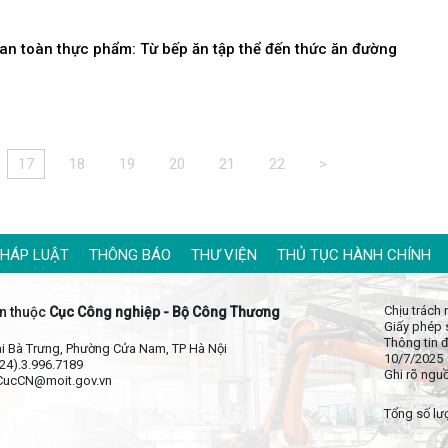
 an toàn thực phẩm: Từ bếp ăn tập thể đến thức ăn đường
17
18
19
20
21
22
>
PHÁP LUẬT
THÔNG BÁO
THƯ VIỆN
THỦ TỤC HÀNH CHÍNH
Chịu trách
n thuộc
Cục Công nghiệp - Bộ Công Thương
Giấy phép 
Thông tin đ
Hai Bà Trưng, Phường Cửa Nam, TP Hà Nội
10/7/2025
024).3.996.7189
Ghi rõ ngu
 CucCN@moit.gov.vn
Tổng số lượ