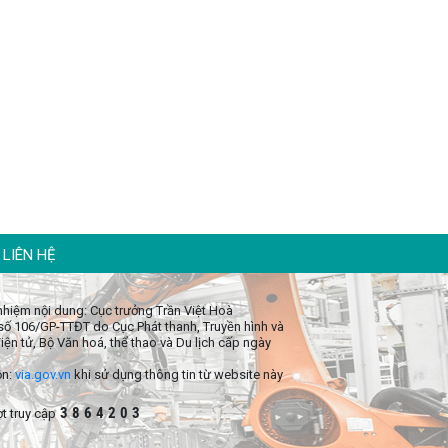
LIÊN HỆ
 nhiệm nội dung: Cục trưởng Trần Việt Hoà
số 106/GP-TTĐT do Cục Phát thanh, Truyền hình và
iện tử, Bộ Văn hoá, thể thao và Du lịch cấp ngày
ồn:
via.gov.vn
khi sử dụng thông tin từ website này
3
8
6
4
2
0
3
t truy cập