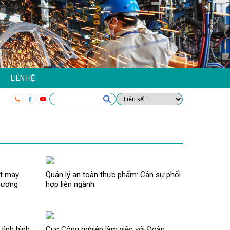
LIÊN HỆ
ệt may
Quản lý an toàn thực phẩm: Cần sự phối
hương
hợp liên ngành
tình hình
Cục Công nghiệp làm việc với Đoàn