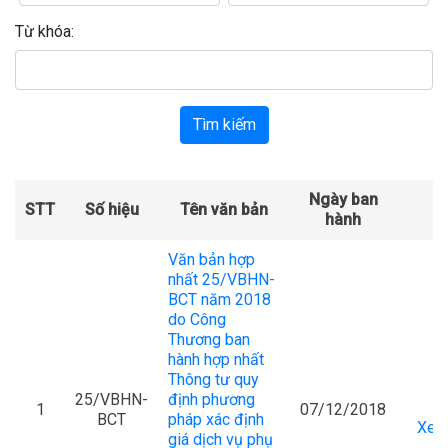
Từ khóa:
Tìm kiếm
Ngày ban
STT
Số hiệu
Tên văn bản
T
hành
Văn bản hợp
nhất 25/VBHN-
BCT năm 2018
do Công
Thương ban
hành hợp nhất
Thông tư quy
25/VBHN-
định phương
1
07/12/2018
BCT
pháp xác định
Xem 
giá dịch vụ phụ