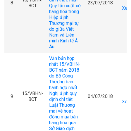
8
23/07/2018
BCT
Quy tắc xuất xứ
Xem 
hàng hóa trong
Hiệp định
Thương mại tự
do giữa Việt
Nam và Liên
minh Kinh tế Á
Âu
Văn bản hợp
nhất 15/VBHN-
BCT năm 2018
do Bộ Công
Thương ban
hành hợp nhất
15/VBHN-
Nghị định quy
9
04/07/2018
BCT
định chi tiết
Xem 
Luật Thương
mại về hoạt
động mua bán
hàng hóa qua
Sở Giao dịch