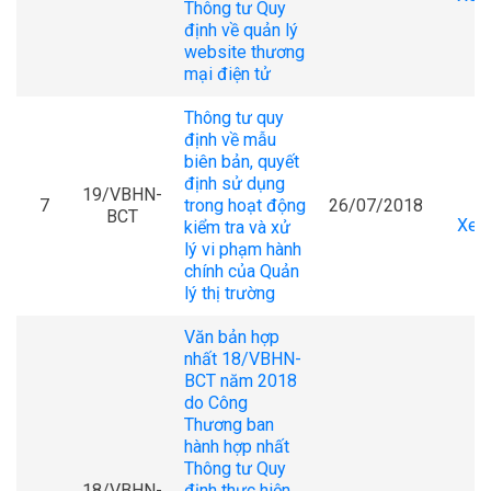
Thông tư Quy
định về quản lý
website thương
mại điện tử
Thông tư quy
định về mẫu
biên bản, quyết
định sử dụng
19/VBHN-
7
trong hoạt động
26/07/2018
BCT
Xem 
kiểm tra và xử
lý vi phạm hành
chính của Quản
lý thị trường
Văn bản hợp
nhất 18/VBHN-
BCT năm 2018
do Công
Thương ban
hành hợp nhất
Thông tư Quy
18/VBHN-
định thực hiện