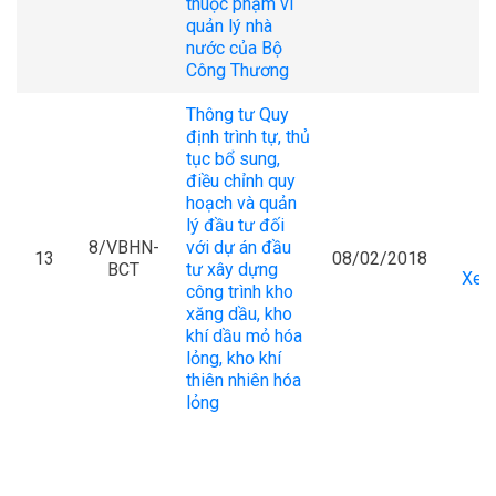
thuộc phạm vi
quản lý nhà
nước của Bộ
Công Thương
Thông tư Quy
định trình tự, thủ
tục bổ sung,
điều chỉnh quy
hoạch và quản
lý đầu tư đối
8/VBHN-
với dự án đầu
13
08/02/2018
BCT
tư xây dựng
Xem 
công trình kho
xăng dầu, kho
khí dầu mỏ hóa
lỏng, kho khí
thiên nhiên hóa
lỏng