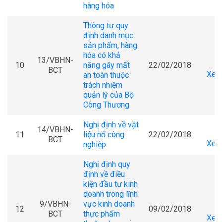
hàng hóa
Thông tư quy
định danh mục
sản phẩm, hàng
hóa có khả
13/VBHN-
10
năng gây mất
22/02/2018
BCT
Xem 
an toàn thuộc
trách nhiệm
quản lý của Bộ
Công Thương
Nghị định về vật
14/VBHN-
11
liệu nổ công
22/02/2018
BCT
Xem 
nghiệp
Nghị định quy
định về điều
kiện đầu tư kinh
doanh trong lĩnh
9/VBHN-
vực kinh doanh
12
09/02/2018
BCT
thực phẩm
Xem 