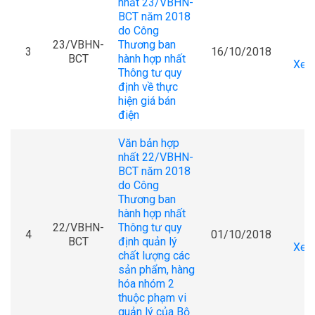
nhất 23/VBHN-
BCT năm 2018
do Công
23/VBHN-
Thương ban
3
16/10/2018
BCT
hành hợp nhất
Xem 
Thông tư quy
định về thực
hiện giá bán
điện
Văn bản hợp
nhất 22/VBHN-
BCT năm 2018
do Công
Thương ban
hành hợp nhất
22/VBHN-
Thông tư quy
4
01/10/2018
BCT
định quản lý
Xem 
chất lượng các
sản phẩm, hàng
hóa nhóm 2
thuộc phạm vi
quản lý của Bộ