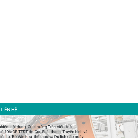
LIÊN HỆ
 nhiệm nội dung: Cục trưởng Trần Việt Hoà
số 106/GP-TTĐT do Cục Phát thanh, Truyền hình và
iện tử, Bộ Văn hoá, thể thao và Du lịch cấp ngày