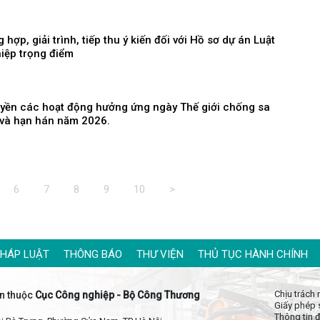
 hợp, giải trình, tiếp thu ý kiến đối với Hồ sơ dự án Luật
iệp trọng điểm
uyền các hoạt động hưởng ứng ngày Thế giới chống sa
và hạn hán năm 2026.
6
7
8
9
10
>
PHÁP LUẬT
THÔNG BÁO
THƯ VIỆN
THỦ TỤC HÀNH CHÍNH
Chịu trách
n thuộc
Cục Công nghiệp - Bộ Công Thương
Giấy phép 
Thông tin đ