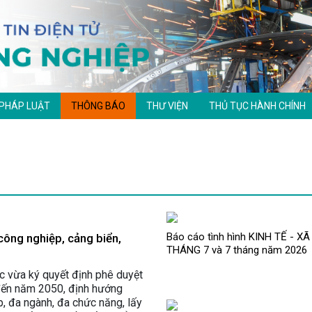
 PHÁP LUẬT
THÔNG BÁO
THƯ VIỆN
THỦ TỤC HÀNH CHÍNH
Báo cáo tình hình KINH TẾ - XÃ
công nghiệp, cảng biển,
THÁNG 7 và 7 tháng năm 2026
 vừa ký quyết định phê duyệt
đến năm 2050, định hướng
p, đa ngành, đa chức năng, lấy