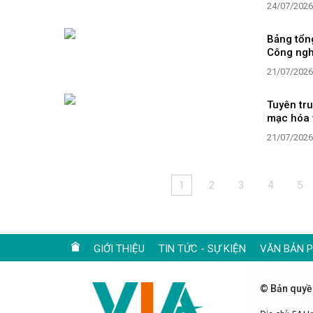
24/07/2026
Bảng tổng
Công ngh
21/07/2026
Tuyên tr
mạc hóa 
21/07/2026
1
2
3
4
5
GIỚI THIỆU
TIN TỨC - SỰ KIỆN
VĂN BẢN 
© Bản quyề