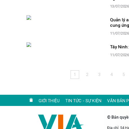
13/07/2026
Quản lý a
cung ứn
11/07/2026
Tây Ninh
11/07/2026
1
2
3
4
5
GIỚI THIỆU
TIN TỨC - SỰ KIỆN
VĂN BẢN 
© Bản quyề
Địa chỉ: 54 