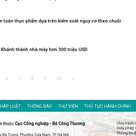
n toàn thực phẩm dựa trên kiểm soát nguy cơ theo chuỗi
g
: Khánh thành nhà máy hơn 300 triệu USD
6
7
8
9
10
>
PHÁP LUẬT
THÔNG BÁO
THƯ VIỆN
THỦ TỤC HÀNH CHÍNH
Chịu trách
n thuộc
Cục Công nghiệp - Bộ Công Thương
Giấy phép 
Thông tin đ
Hai Bà Trưng, Phường Cửa Nam, TP Hà Nội