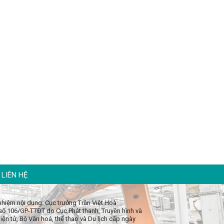
LIÊN HỆ
 nhiệm nội dung: Cục trưởng Trần Việt Hoà
số 106/GP-TTĐT do Cục Phát thanh, Truyền hình và
iện tử, Bộ Văn hoá, thể thao và Du lịch cấp ngày