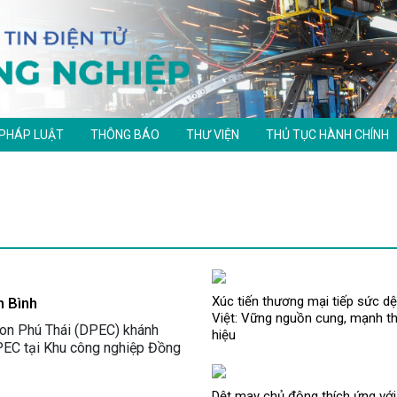
 PHÁP LUẬT
THÔNG BÁO
THƯ VIỆN
THỦ TỤC HÀNH CHÍNH
Xúc tiến thương mại tiếp sức d
h Bình
Việt: Vững nguồn cung, mạnh t
on Phú Thái (DPEC) khánh
hiệu
PEC tại Khu công nghiệp Đồng
Dệt may chủ động thích ứng với 