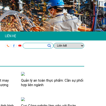
LIÊN HỆ
ệt may
Quản lý an toàn thực phẩm: Cần sự phối
hương
hợp liên ngành
tình hình
Cục Công nghiệp làm việc với Đoàn