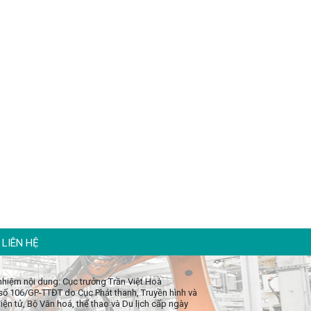
LIÊN HỆ
 nhiệm nội dung: Cục trưởng Trần Việt Hoà
số 106/GP-TTĐT do Cục Phát thanh, Truyền hình và
iện tử, Bộ Văn hoá, thể thao và Du lịch cấp ngày