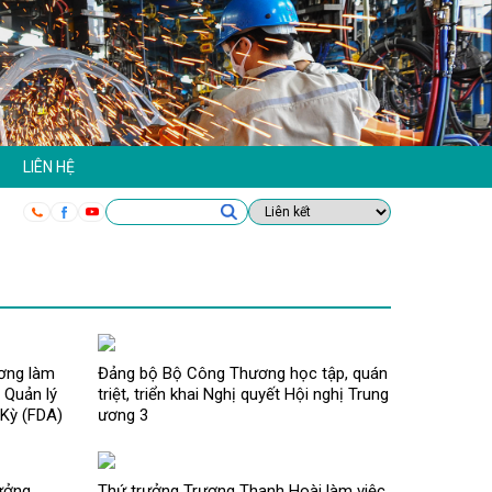
LIÊN HỆ
ơng làm
Đảng bộ Bộ Công Thương học tập, quán
 Quản lý
triệt, triển khai Nghị quyết Hội nghị Trung
Kỳ (FDA)
ương 3
ưởng
Thứ trưởng Trương Thanh Hoài làm việc