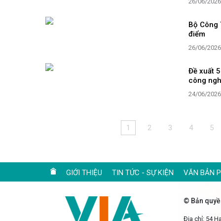
26/06/2026
Bộ Công T
điểm
26/06/2026
Đề xuất 5
công ngh
24/06/2026
1
2
3
4
5
GIỚI THIỆU
TIN TỨC - SỰ KIỆN
VĂN BẢN 
© Bản quyề
Địa chỉ: 54 