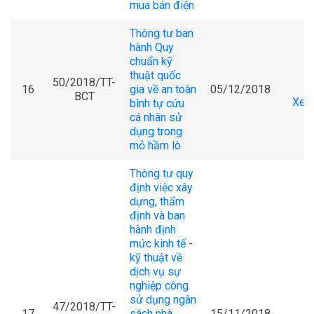
mua bán điện
Thông tư ban
hành Quy
chuẩn kỹ
thuật quốc
50/2018/TT-
16
gia về an toàn
05/12/2018
BCT
Xem 
bình tự cứu
cá nhân sử
dụng trong
mỏ hầm lò
Thông tư quy
định việc xây
dựng, thẩm
định và ban
hành định
mức kinh tế -
kỹ thuật về
dịch vụ sự
nghiệp công
sử dụng ngân
47/2018/TT-
17
sách nhà
15/11/2018