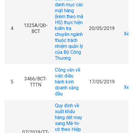
danh mục các
mặt hàng
(kèm theo mã
HS) thực hiện
1325A/QĐ-
4
kiểm tra
20/05/2019
BCT
Xem 
chuyên ngành
thuộc trách
nhiệm quản lý
của Bộ Công
Thương
Công văn về
việc điều
3466/BCT-
5
hành kinh
17/05/2019
TTTN
Xem 
doanh xăng
dầu
Quy định về
xuất khẩu
hàng dệt may
sang Mê-hi-
cô theo Hiệp
07/2019/TT-