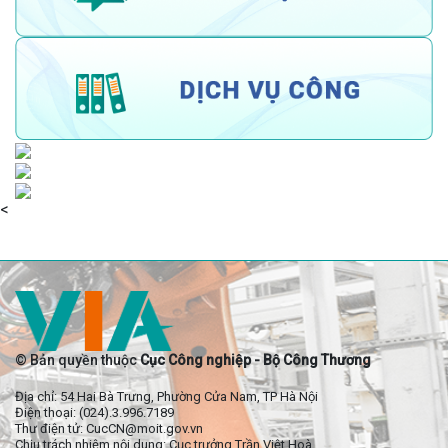
<
© Bản quyền thuộc
Cục Công nghiệp - Bộ Công Thương
Địa chỉ: 54 Hai Bà Trưng, Phường Cửa Nam, TP Hà Nội
Điện thoại: (024).3.996.7189
Thư điện tử: CucCN@moit.gov.vn
Chịu trách nhiệm nội dung: Cục trưởng Trần Việt Hoà