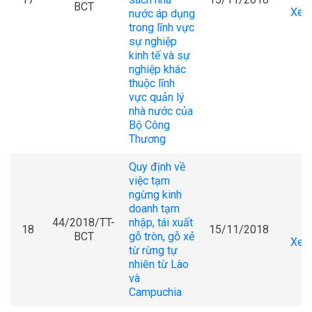
BCT
Xem 
nước áp dụng
trong lĩnh vực
sự nghiệp
kinh tế và sự
nghiệp khác
thuộc lĩnh
vực quản lý
nhà nước của
Bộ Công
Thương
Quy định về
việc tạm
ngừng kinh
doanh tạm
44/2018/TT-
nhập, tái xuất
18
15/11/2018
BCT
gỗ tròn, gỗ xẻ
Xem 
từ rừng tự
nhiên từ Lào
và
Campuchia