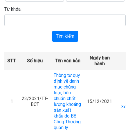
Từ khóa:
Tìm kiếm
Ngày ban
STT
Số hiệu
Tên văn bản
T
hành
Thông tư quy
định về danh
mục chủng
loại, tiêu
23/2021/TT-
chuẩn chất
1
15/12/2021
BCT
lượng khoáng
Xem 
sản xuất
khẩu do Bộ
Công Thương
quản lý