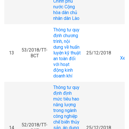
Chính phủ
nước Cộng
hòa dân chủ
nhân dân Lào
Thông tư quy
định chương
trình, nội
dung về huấn
53/2018/TT-
13
luyện kỹ thuật
25/12/2018
BCT
Xem 
an toàn đối
với hoạt
động kinh
doanh khí
Thông tư quy
định định
mức tiêu hao
năng lượng
trong ngành
công nghiệp
chế biến thủy
52/2018/TT-
14
sản, áp dụng
25/12/2018