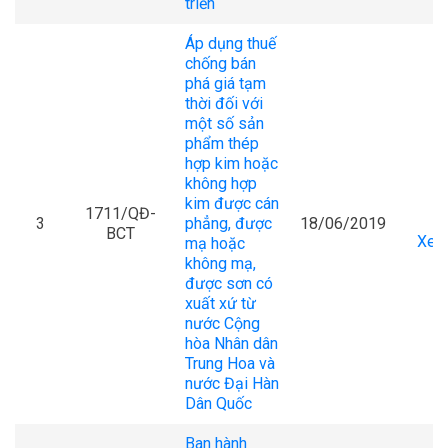
triển
Áp dụng thuế
chống bán
phá giá tạm
thời đối với
một số sản
phẩm thép
hợp kim hoặc
không hợp
kim được cán
1711/QĐ-
3
phẳng, được
18/06/2019
BCT
Xem 
mạ hoặc
không mạ,
được sơn có
xuất xứ từ
nước Cộng
hòa Nhân dân
Trung Hoa và
nước Đại Hàn
Dân Quốc
Ban hành