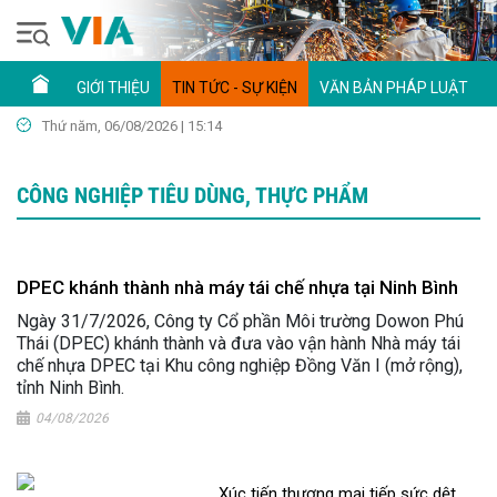
GIỚI THIỆU
TIN TỨC - SỰ KIỆN
VĂN BẢN PHÁP LUẬT
Thứ năm, 06/08/2026 | 15:14
CÔNG NGHIỆP TIÊU DÙNG, THỰC PHẨM
DPEC khánh thành nhà máy tái chế nhựa tại Ninh Bình
Ngày 31/7/2026, Công ty Cổ phần Môi trường Dowon Phú
Thái (DPEC) khánh thành và đưa vào vận hành Nhà máy tái
chế nhựa DPEC tại Khu công nghiệp Đồng Văn I (mở rộng),
tỉnh Ninh Bình.
04/08/2026
Xúc tiến thương mại tiếp sức dệt