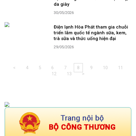
da giày
30/05/2026
Điện lạnh Hòa Phát tham gia chuỗi
triển lãm quốc tế ngành sữa, kem,
trà sữa và thức uống hiện đại
29/05/2026
<
4
5
6
7
8
9
10
11
12
13
>