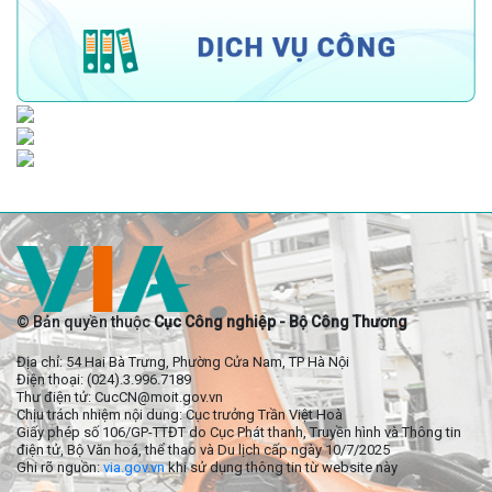
© Bản quyền thuộc
Cục Công nghiệp - Bộ Công Thương
Địa chỉ: 54 Hai Bà Trưng, Phường Cửa Nam, TP Hà Nội
Điện thoại: (024).3.996.7189
Thư điện tử: CucCN@moit.gov.vn
Chịu trách nhiệm nội dung: Cục trưởng Trần Việt Hoà
Giấy phép số 106/GP-TTĐT do Cục Phát thanh, Truyền hình và Thông tin
điện tử, Bộ Văn hoá, thể thao và Du lịch cấp ngày 10/7/2025
Ghi rõ nguồn:
via.gov.vn
khi sử dụng thông tin từ website này