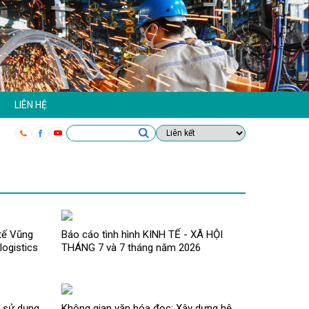
LIÊN HỆ
tế Vũng
Báo cáo tình hình KINH TẾ - XÃ HỘI
logistics
THÁNG 7 và 7 tháng năm 2026
ề sử dụng
Không gian văn hóa đọc: Xây dựng hệ