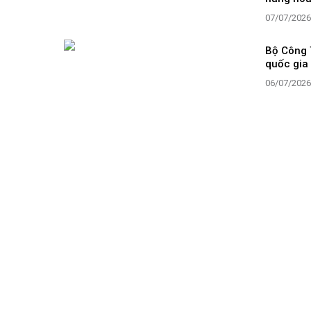
07/07/2026
Bộ Công 
quốc gia 
06/07/2026
Chính sác
công ngh
05/07/2026
Bộ Công 
04/07/2026
Ban hành 
ngành C
02/07/2026
Chuỗi ba 