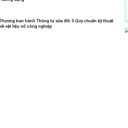
Thương ban hành Thông tư sửa đổi 3 Quy chuẩn kỹ thuật
về vật liệu nổ công nghiệp
h ưu đãi, hỗ trợ nghiên cứu và phát triển công nghệ cao,
ệ chiến lược
Thương bổ nhiệm lãnh đạo các trường đại học trực thuộc
kế hoạch thực hiện Chiến lược hoàn thiện pháp luật
ông Thương
triển lãm quốc tế mở ra động lực mới cho sản xuất thông