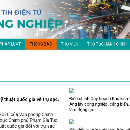
 PHÁP LUẬT
THÔNG BÁO
THƯ VIỆN
THỦ TỤC HÀNH CHÍNH
Điều chỉnh Quy hoạch Khu kinh 
 thuật quốc gia về trụ sạc,
Áng lấy công nghiệp, cảng biển, 
làm động lực
2026 của Văn phòng Chính
trực Chính phủ Phạm Gia Túc
ật quốc gia đối với trụ sạc,
Sắp diễn ra Hội nghị bàn tròn v