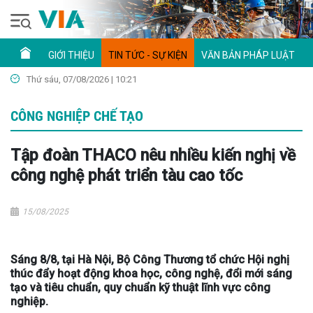
GIỚI THIỆU
TIN TỨC - SỰ KIỆN
VĂN BẢN PHÁP LUẬT
Thứ sáu, 07/08/2026 | 10:21
CÔNG NGHIỆP CHẾ TẠO
Tập đoàn THACO nêu nhiều kiến nghị về
công nghệ phát triển tàu cao tốc
15/08/2025
Sáng 8/8, tại Hà Nội, Bộ Công Thương tổ chức Hội nghị
thúc đẩy hoạt động khoa học, công nghệ, đổi mới sáng
tạo và tiêu chuẩn, quy chuẩn kỹ thuật lĩnh vực công
nghiệp.