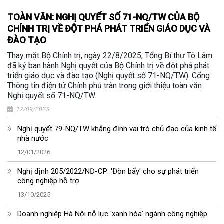
TOÀN VĂN: NGHỊ QUYẾT SỐ 71-NQ/TW CỦA BỘ
CHÍNH TRỊ VỀ ĐỘT PHÁ PHÁT TRIỂN GIÁO DỤC VÀ
ĐÀO TẠO
Thay mặt Bộ Chính trị, ngày 22/8/2025, Tổng Bí thư Tô Lâm
đã ký ban hành Nghị quyết của Bộ Chính trị về đột phá phát
triển giáo dục và đào tạo (Nghị quyết số 71-NQ/TW). Cổng
Thông tin điện tử Chính phủ trân trọng giới thiệu toàn văn
Nghị quyết số 71-NQ/TW.
17/09/2025
Nghị quyết 79-NQ/TW khẳng định vai trò chủ đạo của kinh tế
nhà nước
12/01/2026
Nghị định 205/2022/NĐ-CP: 'Đòn bẩy' cho sự phát triển
công nghiệp hỗ trợ
13/10/2025
Doanh nghiệp Hà Nội nỗ lực 'xanh hóa' ngành công nghiệp