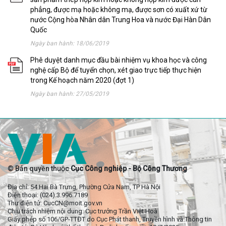
phẳng, được mạ hoặc không mạ, được sơn có xuất xứ từ
nước Cộng hòa Nhân dân Trung Hoa và nước Đại Hàn Dân
Quốc
Ngày ban hành: 18/06/2019
Phê duyệt danh mục đầu bài nhiệm vụ khoa học và công
nghệ cấp Bộ để tuyển chọn, xét giao trực tiếp thực hiện
trong Kế hoạch năm 2020 (đợt 1)
Ngày ban hành: 27/05/2019
© Bản quyền thuộc
Cục Công nghiệp - Bộ Công Thương
Địa chỉ: 54 Hai Bà Trưng, Phường Cửa Nam, TP Hà Nội
Điện thoại: (024).3.996.7189
Thư điện tử: CucCN@moit.gov.vn
Chịu trách nhiệm nội dung: Cục trưởng Trần Việt Hoà
Giấy phép số 106/GP-TTĐT do Cục Phát thanh, Truyền hình và Thông tin