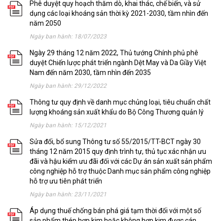
Phê duyệt quy hoạch thăm dò, khai thác, chế biến, và sử
dụng các loại khoáng sản thời kỳ 2021-2030, tầm nhìn đến
năm 2050
Ngày ban hành: 18/07/2023
Ngày 29 tháng 12 năm 2022, Thủ tướng Chính phủ phê
duyệt Chiến lược phát triển ngành Dệt May và Da Giầy Việt
Nam đến năm 2030, tầm nhìn đến 2035
Ngày ban hành: 29/12/2022
Thông tư quy định về danh mục chủng loại, tiêu chuẩn chất
lượng khoáng sản xuất khẩu do Bộ Công Thương quản lý
Ngày ban hành: 15/12/2021
Sửa đổi, bổ sung Thông tư số 55/2015/TT-BCT ngày 30
tháng 12 năm 2015 quy định trình tự, thủ tục xác nhận ưu
đãi và hậu kiểm ưu đãi đối với các Dự án sản xuất sản phẩm
công nghiệp hỗ trợ thuộc Danh mục sản phẩm công nghiệp
hỗ trợ ưu tiên phát triển
Ngày ban hành: 23/11/2021
Áp dụng thuế chống bán phá giá tạm thời đối với một số
sản phẩm thép hợp kim hoặc không hợp kim được cán