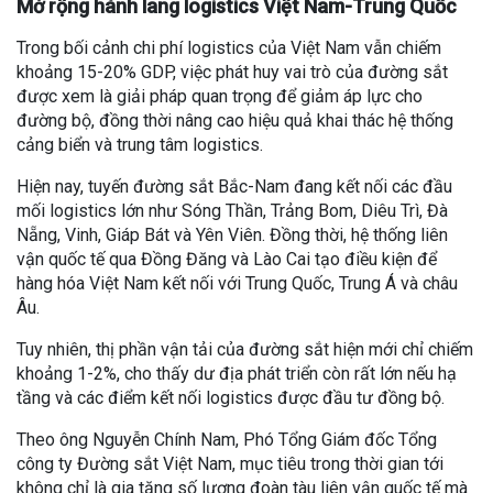
Mở rộng hành lang logistics Việt Nam-Trung Quốc
Trong bối cảnh chi phí logistics của Việt Nam vẫn chiếm
khoảng 15-20% GDP, việc phát huy vai trò của đường sắt
được xem là giải pháp quan trọng để giảm áp lực cho
đường bộ, đồng thời nâng cao hiệu quả khai thác hệ thống
cảng biển và trung tâm logistics.
Hiện nay, tuyến đường sắt Bắc-Nam đang kết nối các đầu
mối logistics lớn như Sóng Thần, Trảng Bom, Diêu Trì, Đà
Nẵng, Vinh, Giáp Bát và Yên Viên. Đồng thời, hệ thống liên
vận quốc tế qua Đồng Đăng và Lào Cai tạo điều kiện để
hàng hóa Việt Nam kết nối với Trung Quốc, Trung Á và châu
Âu.
Tuy nhiên, thị phần vận tải của đường sắt hiện mới chỉ chiếm
khoảng 1-2%, cho thấy dư địa phát triển còn rất lớn nếu hạ
tầng và các điểm kết nối logistics được đầu tư đồng bộ.
Theo ông Nguyễn Chính Nam, Phó Tổng Giám đốc Tổng
công ty Đường sắt Việt Nam, mục tiêu trong thời gian tới
không chỉ là gia tăng số lượng đoàn tàu liên vận quốc tế mà