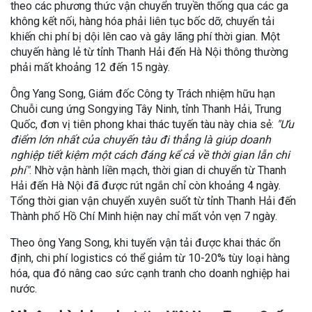
theo các phương thức vận chuyển truyền thống qua các ga
không kết nối, hàng hóa phải liên tục bốc dỡ, chuyển tải
khiến chi phí bị dội lên cao và gây lãng phí thời gian. Một
chuyến hàng lẻ từ tỉnh Thanh Hải đến Hà Nội thông thường
phải mất khoảng 12 đến 15 ngày.
Ông Yang Song, Giám đốc Công ty Trách nhiệm hữu hạn
Chuỗi cung ứng Songying Tây Ninh, tỉnh Thanh Hải, Trung
Quốc, đơn vị tiên phong khai thác tuyến tàu này chia sẻ:
"Ưu
điểm lớn nhất của chuyến tàu đi thẳng là giúp doanh
nghiệp tiết kiệm một cách đáng kể cả về thời gian lẫn chi
phí"
. Nhờ vận hành liền mạch, thời gian di chuyển từ Thanh
Hải đến Hà Nội đã được rút ngắn chỉ còn khoảng 4 ngày.
Tổng thời gian vận chuyển xuyên suốt từ tỉnh Thanh Hải đến
Thành phố Hồ Chí Minh hiện nay chỉ mất vỏn vẹn 7 ngày.
Theo ông Yang Song, khi tuyến vận tải được khai thác ổn
định, chi phí logistics có thể giảm từ 10-20% tùy loại hàng
hóa, qua đó nâng cao sức cạnh tranh cho doanh nghiệp hai
nước.