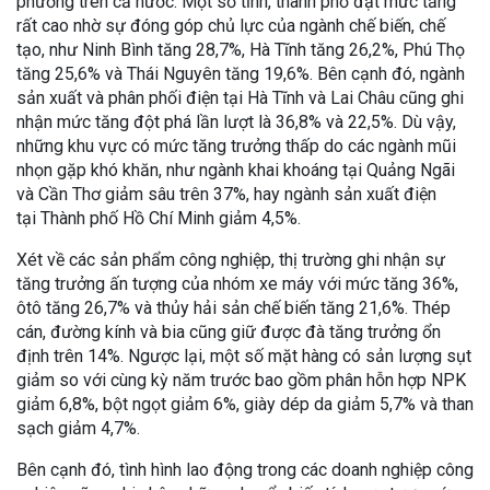
phương trên cả nước. Một số tỉnh, thành phố đạt mức tăng
rất cao nhờ sự đóng góp chủ lực của ngành chế biến, chế
tạo, như Ninh Bình tăng 28,7%, Hà Tĩnh tăng 26,2%, Phú Thọ
tăng 25,6% và Thái Nguyên tăng 19,6%. Bên cạnh đó, ngành
sản xuất và phân phối điện tại Hà Tĩnh và Lai Châu cũng ghi
nhận mức tăng đột phá lần lượt là 36,8% và 22,5%. Dù vậy,
những khu vực có mức tăng trưởng thấp do các ngành mũi
nhọn gặp khó khăn, như ngành khai khoáng tại Quảng Ngãi
và Cần Thơ giảm sâu trên 37%, hay ngành sản xuất điện
tại Thành phố Hồ Chí Minh giảm 4,5%.
Xét về các sản phẩm công nghiệp, thị trường ghi nhận sự
tăng trưởng ấn tượng của nhóm xe máy với mức tăng 36%,
ôtô tăng 26,7% và thủy hải sản chế biến tăng 21,6%. Thép
cán, đường kính và bia cũng giữ được đà tăng trưởng ổn
định trên 14%. Ngược lại, một số mặt hàng có sản lượng sụt
giảm so với cùng kỳ năm trước bao gồm phân hỗn hợp NPK
giảm 6,8%, bột ngọt giảm 6%, giày dép da giảm 5,7% và than
sạch giảm 4,7%.
Bên cạnh đó, tình hình lao động trong các doanh nghiệp công