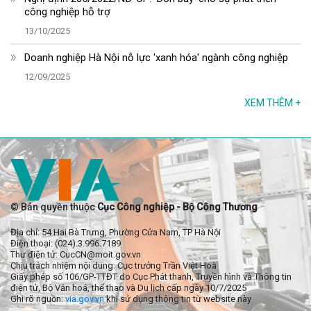
công nghiệp hỗ trợ
13/10/2025
Doanh nghiệp Hà Nội nỗ lực 'xanh hóa' ngành công nghiệp
12/09/2025
XEM THÊM
+
© Bản quyền thuộc
Cục Công nghiệp - Bộ Công Thương
Địa chỉ: 54 Hai Bà Trưng, Phường Cửa Nam, TP Hà Nội
Điện thoại: (024).3.996.7189
Thư điện tử: CucCN@moit.gov.vn
Chịu trách nhiệm nội dung: Cục trưởng Trần Việt Hoà
Giấy phép số 106/GP-TTĐT do Cục Phát thanh, Truyền hình và Thông tin
điện tử, Bộ Văn hoá, thể thao và Du lịch cấp ngày 10/7/2025
Ghi rõ nguồn:
via.gov.vn
khi sử dụng thông tin từ website này