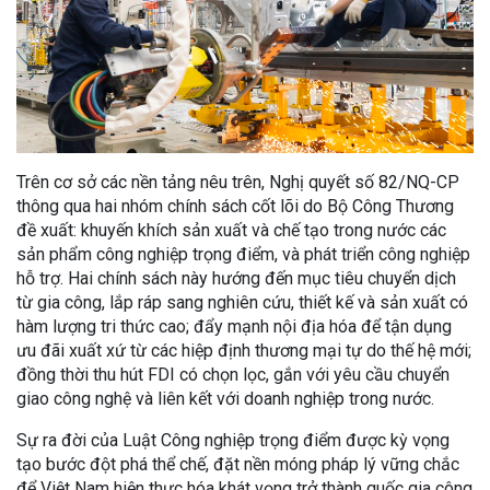
Trên cơ sở các nền tảng nêu trên, Nghị quyết số 82/NQ-CP
thông qua hai nhóm chính sách cốt lõi do Bộ Công Thương
đề xuất: khuyến khích sản xuất và chế tạo trong nước các
sản phẩm công nghiệp trọng điểm, và phát triển công nghiệp
hỗ trợ. Hai chính sách này hướng đến mục tiêu chuyển dịch
từ gia công, lắp ráp sang nghiên cứu, thiết kế và sản xuất có
hàm lượng tri thức cao; đẩy mạnh nội địa hóa để tận dụng
ưu đãi xuất xứ từ các hiệp định thương mại tự do thế hệ mới;
đồng thời thu hút FDI có chọn lọc, gắn với yêu cầu chuyển
giao công nghệ và liên kết với doanh nghiệp trong nước.
Sự ra đời của Luật Công nghiệp trọng điểm được kỳ vọng
tạo bước đột phá thể chế, đặt nền móng pháp lý vững chắc
để Việt Nam hiện thực hóa khát vọng trở thành quốc gia công