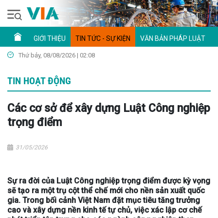
GIỚI THIỆU
TIN TỨC - SỰ KIỆN
VĂN BẢN PHÁP LUẬT
Thứ bảy, 08/08/2026 | 02:08
TIN HOẠT ĐỘNG
Các cơ sở để xây dựng Luật Công nghiệp
trọng điểm
31/05/2026
Sự ra đời của Luật Công nghiệp trọng điểm được kỳ vọng
sẽ tạo ra một trụ cột thể chế mới cho nền sản xuất quốc
gia. Trong bối cảnh Việt Nam đặt mục tiêu tăng trưởng
cao và xây dựng nền kinh tế tự chủ, việc xác lập cơ chế