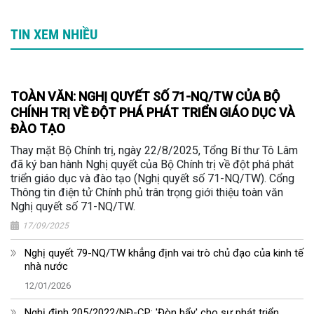
TIN XEM NHIỀU
TOÀN VĂN: NGHỊ QUYẾT SỐ 71-NQ/TW CỦA BỘ
CHÍNH TRỊ VỀ ĐỘT PHÁ PHÁT TRIỂN GIÁO DỤC VÀ
ĐÀO TẠO
Thay mặt Bộ Chính trị, ngày 22/8/2025, Tổng Bí thư Tô Lâm
đã ký ban hành Nghị quyết của Bộ Chính trị về đột phá phát
triển giáo dục và đào tạo (Nghị quyết số 71-NQ/TW). Cổng
Thông tin điện tử Chính phủ trân trọng giới thiệu toàn văn
Nghị quyết số 71-NQ/TW.
17/09/2025
Nghị quyết 79-NQ/TW khẳng định vai trò chủ đạo của kinh tế
nhà nước
12/01/2026
Nghị định 205/2022/NĐ-CP: 'Đòn bẩy' cho sự phát triển