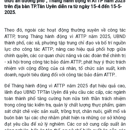
thức ăn đường phố”, Tháng hành động vì ATTP năm 2025
trên địa bàn TP.Tân Uyên diễn ra từ ngày 15-4 đến 15-5-
2025.
Theo đó, ngoài các hoạt động thường xuyên về công tác
ATTP, trong Tháng hành động vì ATTP năm 2025, UBND
thành phố, các xã, phường tập trung chỉ đạo và bố trí nguồn
lực cho công tác ATTP; nâng cao hiệu quả phối hợp giữa
chính quyền, các cơ quan chức năng và các đoàn thể chính trị
- xã hội trong công tác bảo đảm ATTP; phát huy ý thức trách
nhiệm với cộng đồng của cá nhân, tổ chức sản xuất, kinh
doanh, người tiêu dùng đối với công tác bảo đảm ATTP…
Để Tháng hành động vì ATTP năm 2025 đạt hiệu quả cao,
lãnh đạo UBND TP.Tân Uyên đã yêu cầu các cấp, các ngành
toàn thành phố tăng cường hơn nữa tinh thần trách nhiệm
trong công tác kiểm tra, quản lý chất lượng thực phẩm; giám
sát chặt chẽ việc sản xuất, trồng trọt, chăn nuôi, giết mổ và
buôn bán tại các chợ nhằm phát hiện ra những cơ sở không
đạt yêu cầu để xử lý nghiêm. Các cơ sở cung cấp suất ăn