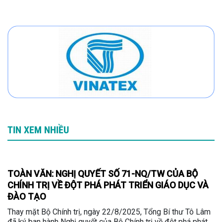
TIN XEM NHIỀU
TOÀN VĂN: NGHỊ QUYẾT SỐ 71-NQ/TW CỦA BỘ
CHÍNH TRỊ VỀ ĐỘT PHÁ PHÁT TRIỂN GIÁO DỤC VÀ
ĐÀO TẠO
Thay mặt Bộ Chính trị, ngày 22/8/2025, Tổng Bí thư Tô Lâm
đã ký ban hành Nghị quyết của Bộ Chính trị về đột phá phát