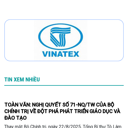
TIN XEM NHIỀU
TOÀN VĂN: NGHỊ QUYẾT SỐ 71-NQ/TW CỦA BỘ
CHÍNH TRỊ VỀ ĐỘT PHÁ PHÁT TRIỂN GIÁO DỤC VÀ
ĐÀO TẠO
Thay mặt Bộ Chính trị, ngày 22/8/2025, Tổng Bí thư Tô Lâm