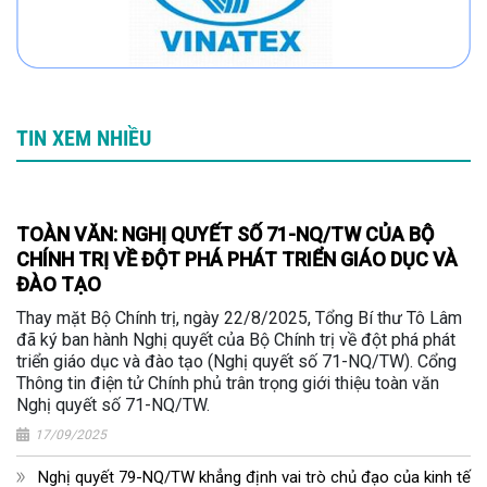
TIN XEM NHIỀU
TOÀN VĂN: NGHỊ QUYẾT SỐ 71-NQ/TW CỦA BỘ
CHÍNH TRỊ VỀ ĐỘT PHÁ PHÁT TRIỂN GIÁO DỤC VÀ
ĐÀO TẠO
Thay mặt Bộ Chính trị, ngày 22/8/2025, Tổng Bí thư Tô Lâm
đã ký ban hành Nghị quyết của Bộ Chính trị về đột phá phát
triển giáo dục và đào tạo (Nghị quyết số 71-NQ/TW). Cổng
Thông tin điện tử Chính phủ trân trọng giới thiệu toàn văn
Nghị quyết số 71-NQ/TW.
17/09/2025
Nghị quyết 79-NQ/TW khẳng định vai trò chủ đạo của kinh tế