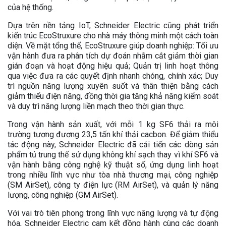
của hệ thống.
Dựa trên nền tảng IoT, Schneider Electric cũng phát triển
kiến trúc EcoStruxure cho nhà máy thông minh một cách toàn
diện. Về mặt tổng thể, EcoStruxure giúp doanh nghiệp: Tối ưu
vận hành đưa ra phân tích dự đoán nhằm cắt giảm thời gian
gián đoạn và hoạt động hiệu quả; Quản trị linh hoạt thông
qua việc đưa ra các quyết định nhanh chóng, chính xác; Duy
trì nguồn năng lượng xuyên suốt và thân thiện bằng cách
giảm thiểu điện năng, đồng thời gia tăng khả năng kiểm soát
và duy trì năng lượng liền mạch theo thời gian thực.
Trong vận hành sản xuất, với mỗi 1 kg SF6 thải ra môi
trường tương đương 23,5 tấn khí thải cacbon. Để giảm thiểu
tác động này, Schneider Electric đã cải tiến các dòng sản
phẩm tủ trung thế sử dụng không khí sạch thay vì khí SF6 và
vận hành bằng công nghệ kỹ thuật số, ứng dụng linh hoạt
trong nhiều lĩnh vực như tòa nhà thương mại, công nghiệp
(SM AirSet), công ty điện lực (RM AirSet), và quản lý năng
lượng, công nghiệp (GM AirSet).
Với vai trò tiên phong trong lĩnh vực năng lượng và tự động
hóa, Schneider Electric cam kết đồng hành cùng các doanh