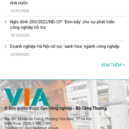
nhà nước
12/01/2026
Nghị định 205/2022/NĐ-CP: 'Đòn bẩy' cho sự phát triển
công nghiệp hỗ trợ
13/10/2025
Doanh nghiệp Hà Nội nỗ lực 'xanh hóa' ngành công nghiệp
12/09/2025
XEM THÊM
+
© Bản quyền thuộc
Cục Công nghiệp - Bộ Công Thương
Địa chỉ: 54 Hai Bà Trưng, Phường Cửa Nam, TP Hà Nội
Điện thoại: (024).3.996.7189
Thư điện tử: CucCN@moit.gov.vn