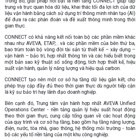
Trong đó, giải pháp nổi bật là nền tảng CONNECT giúp tập
trung và trực quan hóa dữ liệu, khai thác tối đa lợi ích của dữ
liệu vận hành bằng cách sử dụng trí thông minh nhân tạo (AI)
để đưa ra các phán đoán và đề xuất thông minh trong thời
gian thực.
CONNECT có khả năng kết nối toàn bộ các phần mềm khác
nhau như AVEVA, ETAP,... và các phần mềm của bên thứ ba,
bao trùm toàn bộ vòng đời tài sản từ thiết kế – xây dựng –
vận hành – bảo trì, hợp nhất thông tin và các hiểu biết trong
một bản sao kỹ thuật số sống động, tích hợp thiết kế, hiệu
suất vận hành, quản lý năng lượng và hiệu quả carbon.
CONNECT tạo nên một cơ sở hạ tầng dữ liệu gắn kết, cho
phép truy cập đầy đủ theo thời gian thực dù người tiếp cận
là kỹ sư bảo trì hay lãnh đạo doanh nghiệp.
Bên cạnh đó, Trung tâm vận hành hợp nhất AVEVA Unified
Operations Center - nền tảng quản lý hiệu suất hoạt động
theo thời gian thực, cung cấp tổng quan về các hoạt động
của quy trình và cơ sở hạ tầng, bao gồm hạ tầng năng lượng,
điện, nước, tòa nhà, giao thông, hệ thống môi trường - toàn
bộ các yếu tố nền tảng của một khu công nghiệp.