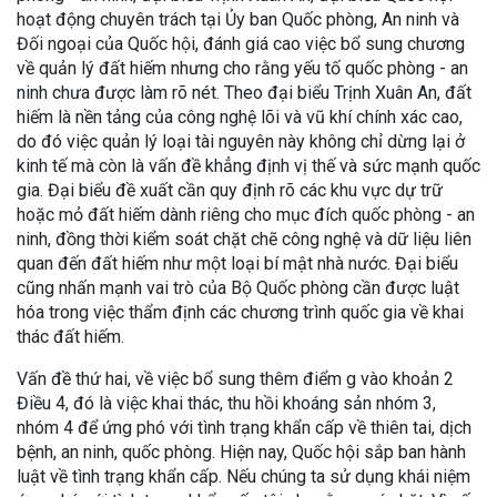
hoạt động chuyên trách tại Ủy ban Quốc phòng, An ninh và
Đối ngoại của Quốc hội, đánh giá cao việc bổ sung chương
về quản lý đất hiếm nhưng cho rằng yếu tố quốc phòng - an
ninh chưa được làm rõ nét. Theo đại biểu Trịnh Xuân An, đất
hiếm là nền tảng của công nghệ lõi và vũ khí chính xác cao,
do đó việc quản lý loại tài nguyên này không chỉ dừng lại ở
kinh tế mà còn là vấn đề khẳng định vị thế và sức mạnh quốc
gia. Đại biểu đề xuất cần quy định rõ các khu vực dự trữ
hoặc mỏ đất hiếm dành riêng cho mục đích quốc phòng - an
ninh, đồng thời kiểm soát chặt chẽ công nghệ và dữ liệu liên
quan đến đất hiếm như một loại bí mật nhà nước. Đại biểu
cũng nhấn mạnh vai trò của Bộ Quốc phòng cần được luật
hóa trong việc thẩm định các chương trình quốc gia về khai
thác đất hiếm.
Vấn đề thứ hai, về việc bổ sung thêm điểm g vào khoản 2
Điều 4, đó là việc khai thác, thu hồi khoáng sản nhóm 3,
nhóm 4 để ứng phó với tình trạng khẩn cấp về thiên tai, dịch
bệnh, an ninh, quốc phòng. Hiện nay, Quốc hội sắp ban hành
luật về tình trạng khẩn cấp. Nếu chúng ta sử dụng khái niệm