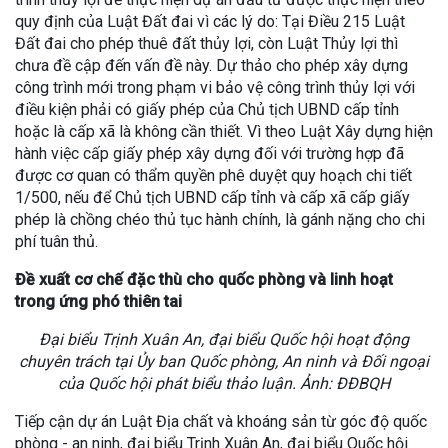
quy định của Luật Đất đai vì các lý do: Tại Điều 215 Luật
Đất đai cho phép thuê đất thủy lợi, còn Luật Thủy lợi thì
chưa đề cập đến vấn đề này. Dự thảo cho phép xây dựng
công trình mới trong phạm vi bảo vệ công trình thủy lợi với
điều kiện phải có giấy phép của Chủ tịch UBND cấp tỉnh
hoặc là cấp xã là không cần thiết. Vì theo Luật Xây dựng hiện
hành việc cấp giấy phép xây dựng đối với trường hợp đã
được cơ quan có thẩm quyền phê duyệt quy hoạch chi tiết
1/500, nếu để Chủ tịch UBND cấp tỉnh và cấp xã cấp giấy
phép là chồng chéo thủ tục hành chính, là gánh nặng cho chi
phí tuân thủ.
Đề xuất cơ chế đặc thù cho quốc phòng và linh hoạt
trong ứng phó thiên tai
Đại biểu Trịnh Xuân An, đại biểu Quốc hội hoạt động
chuyên trách tại Ủy ban Quốc phòng, An ninh và Đối ngoại
của Quốc hội phát biểu thảo luận. Ảnh: ĐĐBQH
Tiếp cận dự án Luật Địa chất và khoáng sản từ góc độ quốc
phòng - an ninh, đại biểu Trịnh Xuân An, đại biểu Quốc hội