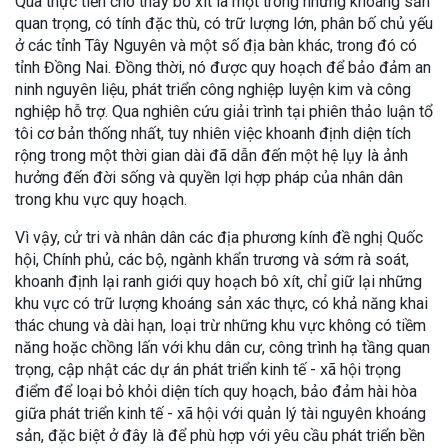
Qua thực tiễn cho thấy bô xít là một trong những khoáng sản
quan trọng, có tính đặc thù, có trữ lượng lớn, phân bố chủ yếu
ở các tỉnh Tây Nguyên và một số địa bàn khác, trong đó có
tỉnh Đồng Nai. Đồng thời, nó được quy hoạch để bảo đảm an
ninh nguyên liệu, phát triển công nghiệp luyện kim và công
nghiệp hỗ trợ. Qua nghiên cứu giải trình tại phiên thảo luận tổ
tôi cơ bản thống nhất, tuy nhiên việc khoanh định diện tích
rộng trong một thời gian dài đã dẫn đến một hệ lụy là ảnh
hưởng đến đời sống và quyền lợi hợp pháp của nhân dân
trong khu vực quy hoạch.
Vì vậy, cử tri và nhân dân các địa phương kính đề nghị Quốc
hội, Chính phủ, các bộ, ngành khẩn trương và sớm rà soát,
khoanh định lại ranh giới quy hoạch bô xít, chỉ giữ lại những
khu vực có trữ lượng khoáng sản xác thực, có khả năng khai
thác chung và dài hạn, loại trừ những khu vực không có tiềm
năng hoặc chồng lấn với khu dân cư, công trình hạ tầng quan
trọng, cập nhật các dự án phát triển kinh tế - xã hội trọng
điểm để loại bỏ khỏi diện tích quy hoạch, bảo đảm hài hòa
giữa phát triển kinh tế - xã hội với quản lý tài nguyên khoáng
sản, đặc biệt ở đây là để phù hợp với yêu cầu phát triển bền