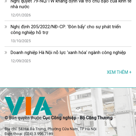
Nghị quyết 79-NQ/TW khẳng định vai trò chủ đạo của kinh tế
nhà nước
12/01/2026
Nghị định 205/2022/NĐ-CP: 'Đòn bẩy' cho sự phát triển
công nghiệp hỗ trợ
13/10/2025
Doanh nghiệp Hà Nội nỗ lực 'xanh hóa' ngành công nghiệp
12/09/2025
XEM THÊM
+
© Bản quyền thuộc
Cục Công nghiệp - Bộ Công Thương
Địa chỉ: 54 Hai Bà Trưng, Phường Cửa Nam, TP Hà Nội
Điện thoại: (024).3.996.7189