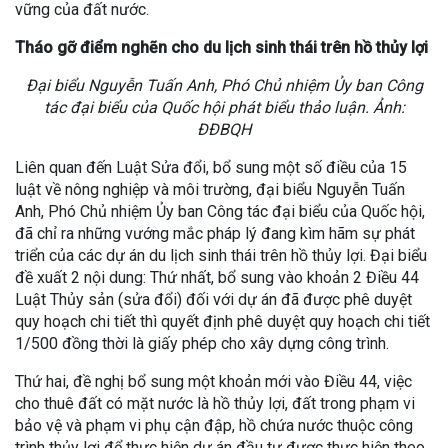
vững của đất nước.
Tháo gỡ điểm nghẽn cho du lịch sinh thái trên hồ thủy lợi
Đại biểu Nguyễn Tuấn Anh, Phó Chủ nhiệm Ủy ban Công
tác đại biểu của Quốc hội phát biểu thảo luận. Ảnh:
ĐĐBQH
Liên quan đến Luật Sửa đổi, bổ sung một số điều của 15
luật về nông nghiệp và môi trường, đại biểu Nguyễn Tuấn
Anh, Phó Chủ nhiệm Ủy ban Công tác đại biểu của Quốc hội,
đã chỉ ra những vướng mắc pháp lý đang kìm hãm sự phát
triển của các dự án du lịch sinh thái trên hồ thủy lợi. Đại biểu
đề xuất 2 nội dung: Thứ nhất, bổ sung vào khoản 2 Điều 44
Luật Thủy sản (sửa đổi) đối với dự án đã được phê duyệt
quy hoạch chi tiết thì quyết định phê duyệt quy hoạch chi tiết
1/500 đồng thời là giấy phép cho xây dựng công trình.
Thứ hai, đề nghị bổ sung một khoản mới vào Điều 44, việc
cho thuê đất có mặt nước là hồ thủy lợi, đất trong phạm vi
bảo vệ và phạm vi phụ cận đập, hồ chứa nước thuộc công
trình thủy lợi để thực hiện dự án đầu tư được thực hiện theo