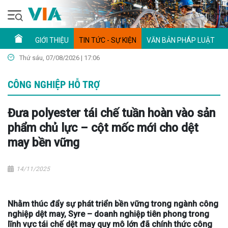
GIỚI THIỆU
TIN TỨC - SỰ KIỆN
VĂN BẢN PHÁP LUẬT
Thứ sáu, 07/08/2026 | 17:06
CÔNG NGHIỆP HỖ TRỢ
Đưa polyester tái chế tuần hoàn vào sản
phẩm chủ lực – cột mốc mới cho dệt
may bền vững
14/11/2025
Nhằm thúc đẩy sự phát triển bền vững trong ngành công
nghiệp dệt may, Syre – doanh nghiệp tiên phong trong
lĩnh vực tái chế dệt may quy mô lớn đã chính thức công