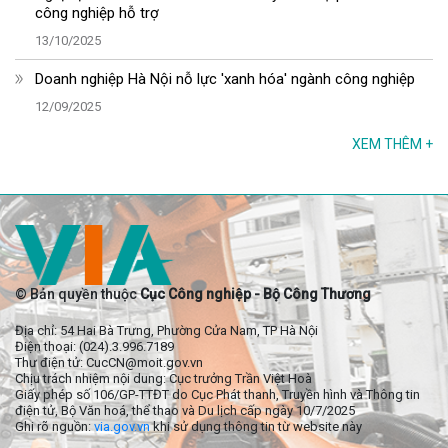
công nghiệp hỗ trợ
13/10/2025
Doanh nghiệp Hà Nội nỗ lực 'xanh hóa' ngành công nghiệp
12/09/2025
XEM THÊM
+
© Bản quyền thuộc
Cục Công nghiệp - Bộ Công Thương
Địa chỉ: 54 Hai Bà Trưng, Phường Cửa Nam, TP Hà Nội
Điện thoại: (024).3.996.7189
Thư điện tử: CucCN@moit.gov.vn
Chịu trách nhiệm nội dung: Cục trưởng Trần Việt Hoà
Giấy phép số 106/GP-TTĐT do Cục Phát thanh, Truyền hình và Thông tin
điện tử, Bộ Văn hoá, thể thao và Du lịch cấp ngày 10/7/2025
Ghi rõ nguồn:
via.gov.vn
khi sử dụng thông tin từ website này