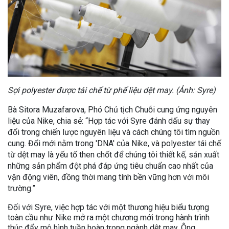
Sợi polyester được tái chế từ phế liệu dệt may. (Ảnh: Syre)
Bà Sitora Muzafarova, Phó Chủ tịch Chuỗi cung ứng nguyên
liệu của Nike, chia sẻ: “Hợp tác với Syre đánh dấu sự thay
đổi trong chiến lược nguyên liệu và cách chúng tôi tìm nguồn
cung. Đổi mới nằm trong 'DNA' của Nike, và polyester tái chế
từ dệt may là yếu tố then chốt để chúng tôi thiết kế, sản xuất
những sản phẩm đột phá đáp ứng tiêu chuẩn cao nhất của
vận động viên, đồng thời mang tính bền vững hơn với môi
trường.”
Đối với Syre, việc hợp tác với một thương hiệu biểu tượng
toàn cầu như Nike mở ra một chương mới trong hành trình
thúc đẩy mô hình tuần hoàn trong ngành dệt may. Ông