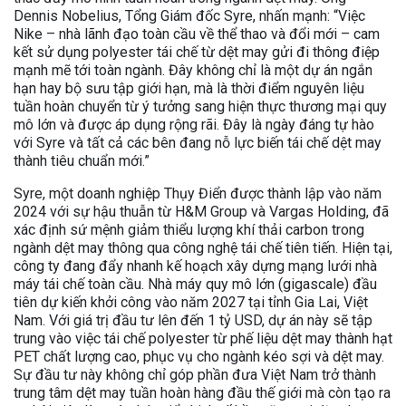
Dennis Nobelius, Tổng Giám đốc Syre, nhấn mạnh: “Việc
Nike – nhà lãnh đạo toàn cầu về thể thao và đổi mới – cam
kết sử dụng polyester tái chế từ dệt may gửi đi thông điệp
mạnh mẽ tới toàn ngành. Đây không chỉ là một dự án ngắn
hạn hay bộ sưu tập giới hạn, mà là thời điểm nguyên liệu
tuần hoàn chuyển từ ý tưởng sang hiện thực thương mại quy
mô lớn và được áp dụng rộng rãi. Đây là ngày đáng tự hào
với Syre và tất cả các bên đang nỗ lực biến tái chế dệt may
thành tiêu chuẩn mới.”
Syre, một doanh nghiệp Thụy Điển được thành lập vào năm
2024 với sự hậu thuẫn từ H&M Group và Vargas Holding, đã
xác định sứ mệnh giảm thiểu lượng khí thải carbon trong
ngành dệt may thông qua công nghệ tái chế tiên tiến. Hiện tại,
công ty đang đẩy nhanh kế hoạch xây dựng mạng lưới nhà
máy tái chế toàn cầu. Nhà máy quy mô lớn (gigascale) đầu
tiên dự kiến khởi công vào năm 2027 tại tỉnh Gia Lai, Việt
Nam. Với giá trị đầu tư lên đến 1 tỷ USD, dự án này sẽ tập
trung vào việc tái chế polyester từ phế liệu dệt may thành hạt
PET chất lượng cao, phục vụ cho ngành kéo sợi và dệt may.
Sự đầu tư này không chỉ góp phần đưa Việt Nam trở thành
trung tâm dệt may tuần hoàn hàng đầu thế giới mà còn tạo ra