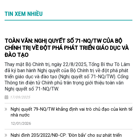
TIN XEM NHIỀU
TOÀN VĂN: NGHỊ QUYẾT SỐ 71-NQ/TW CỦA BỘ
CHÍNH TRỊ VỀ ĐỘT PHÁ PHÁT TRIỂN GIÁO DỤC VÀ
ĐÀO TẠO
Thay mặt Bộ Chính trị, ngày 22/8/2025, Tổng Bí thư Tô Lâm
đã ký ban hành Nghị quyết của Bộ Chính trị về đột phá phát
triển giáo dục và đào tạo (Nghị quyết số 71-NQ/TW). Cổng
Thông tin điện tử Chính phủ trân trọng giới thiệu toàn văn
Nghị quyết số 71-NQ/TW.
17/09/2025
Nghị quyết 79-NQ/TW khẳng định vai trò chủ đạo của kinh tế
nhà nước
12/01/2026
Nghị định 205/2022/NĐ-CP: 'Đòn bẩy' cho sự phát triển