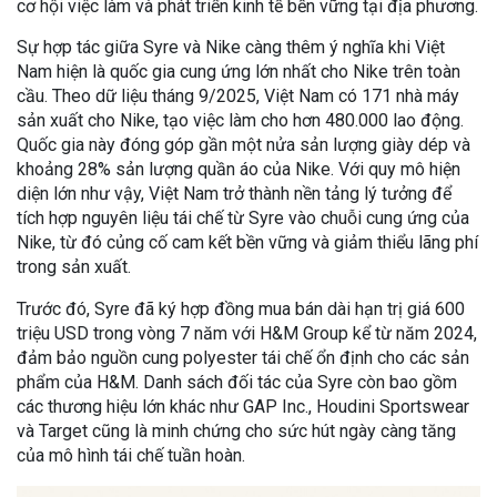
cơ hội việc làm và phát triển kinh tế bền vững tại địa phương.
Sự hợp tác giữa Syre và Nike càng thêm ý nghĩa khi Việt
Nam hiện là quốc gia cung ứng lớn nhất cho Nike trên toàn
cầu. Theo dữ liệu tháng 9/2025, Việt Nam có 171 nhà máy
sản xuất cho Nike, tạo việc làm cho hơn 480.000 lao động.
Quốc gia này đóng góp gần một nửa sản lượng giày dép và
khoảng 28% sản lượng quần áo của Nike. Với quy mô hiện
diện lớn như vậy, Việt Nam trở thành nền tảng lý tưởng để
tích hợp nguyên liệu tái chế từ Syre vào chuỗi cung ứng của
Nike, từ đó củng cố cam kết bền vững và giảm thiểu lãng phí
trong sản xuất.
Trước đó, Syre đã ký hợp đồng mua bán dài hạn trị giá 600
triệu USD trong vòng 7 năm với H&M Group kể từ năm 2024,
đảm bảo nguồn cung polyester tái chế ổn định cho các sản
phẩm của H&M. Danh sách đối tác của Syre còn bao gồm
các thương hiệu lớn khác như GAP Inc., Houdini Sportswear
và Target cũng là minh chứng cho sức hút ngày càng tăng
của mô hình tái chế tuần hoàn.