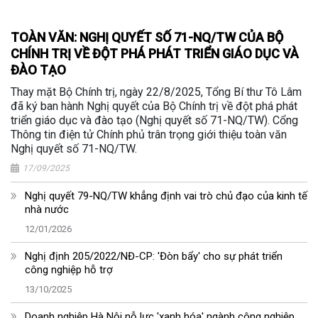
TOÀN VĂN: NGHỊ QUYẾT SỐ 71-NQ/TW CỦA BỘ
CHÍNH TRỊ VỀ ĐỘT PHÁ PHÁT TRIỂN GIÁO DỤC VÀ
ĐÀO TẠO
Thay mặt Bộ Chính trị, ngày 22/8/2025, Tổng Bí thư Tô Lâm
đã ký ban hành Nghị quyết của Bộ Chính trị về đột phá phát
triển giáo dục và đào tạo (Nghị quyết số 71-NQ/TW). Cổng
Thông tin điện tử Chính phủ trân trọng giới thiệu toàn văn
Nghị quyết số 71-NQ/TW.
17/09/2025
Nghị quyết 79-NQ/TW khẳng định vai trò chủ đạo của kinh tế
nhà nước
12/01/2026
Nghị định 205/2022/NĐ-CP: 'Đòn bẩy' cho sự phát triển
công nghiệp hỗ trợ
13/10/2025
Doanh nghiệp Hà Nội nỗ lực 'xanh hóa' ngành công nghiệp