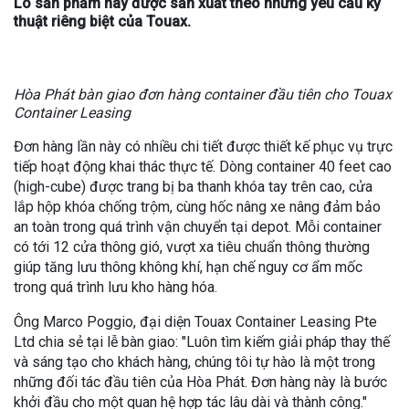
Lô sản phẩm này được sản xuất theo những yêu cầu kỹ
thuật riêng biệt của Touax.
Hòa Phát bàn giao đơn hàng container đầu tiên cho Touax
Container Leasing
Đơn hàng lần này có nhiều chi tiết được thiết kế phục vụ trực
tiếp hoạt động khai thác thực tế. Dòng container 40 feet cao
(high-cube) được trang bị ba thanh khóa tay trên cao, cửa
lắp hộp khóa chống trộm, cùng hốc nâng xe nâng đảm bảo
an toàn trong quá trình vận chuyển tại depot. Mỗi container
có tới 12 cửa thông gió, vượt xa tiêu chuẩn thông thường
giúp tăng lưu thông không khí, hạn chế nguy cơ ẩm mốc
trong quá trình lưu kho hàng hóa.
Ông Marco Poggio, đại diện Touax Container Leasing Pte
Ltd chia sẻ tại lễ bàn giao: "Luôn tìm kiếm giải pháp thay thế
và sáng tạo cho khách hàng, chúng tôi tự hào là một trong
những đối tác đầu tiên của Hòa Phát. Đơn hàng này là bước
khởi đầu cho một quan hệ hợp tác lâu dài và thành công."