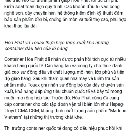
liệu đầu vào tới thành phẩm giúp Hòa Phát tối ưu chi phí,
kiểm soát toàn diện quy trình. Các khoản đầu tư vào công
nghệ sơn, dây chuyền hàn, hệ thống kiểm định kỹ thuật đảm
bảo sản phẩm bền bỉ, chống ăn mòn và tuổi thọ cao, phù hợp
khai thác lâu dài.
Hòa Phát và Touax thực hiện thức xuất kho những
container đầu tiên của lô hàng
Container Hòa Phát đã nhận được phản hồi tích cực từ nhiều
khách hàng quốc tế. Các hãng tàu và công ty cho thuê đánh
giá cao sự đồng đều về chất lượng, mối hàn, lớp phủ và tiến
độ giao hàng. Sau khi tham quan nhà máy và kiểm tra sản
phẩm mẫu, Touax ghi nhận sự đồng bộ của dây chuyền sản
xuất, khả năng đáp ứng tiêu chuẩn quốc tế và bày tỏ mong
muốn mở rộng hợp tác. Trước đó, Hòa Phát cũng đã cung
cấp container cho các tập đoàn vận tải biển lớn như Hapag-
Lloyd, CMA CGM, khẳng định chất lượng sản phẩm “Made in
Vietnam” tại những thị trường khắt khe.
Thị trường container quốc tế đang có dấu hiệu phục hồi khi