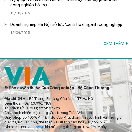
công nghiệp hỗ trợ
13/10/2025
Doanh nghiệp Hà Nội nỗ lực 'xanh hóa' ngành công nghiệp
12/09/2025
XEM THÊM
+
© Bản quyền thuộc
Cục Công nghiệp - Bộ Công Thương
Địa chỉ: 54 Hai Bà Trưng, Phường Cửa Nam, TP Hà Nội
Điện thoại: (024).3.996.7189
Thư điện tử: CucCN@moit.gov.vn
Chịu trách nhiệm nội dung: Cục trưởng Trần Việt Hoà
Giấy phép số 106/GP-TTĐT do Cục Phát thanh, Truyền hình và Thông tin
điện tử, Bộ Văn hoá, thể thao và Du lịch cấp ngày 10/7/2025
Ghi rõ nguồn:
via.gov.vn
khi sử dụng thông tin từ website này