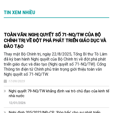
TIN XEM NHIỀU
TOÀN VĂN: NGHỊ QUYẾT SỐ 71-NQ/TW CỦA BỘ
CHÍNH TRỊ VỀ ĐỘT PHÁ PHÁT TRIỂN GIÁO DỤC VÀ
ĐÀO TẠO
Thay mặt Bộ Chính trị, ngày 22/8/2025, Tổng Bí thư Tô Lâm
đã ký ban hành Nghị quyết của Bộ Chính trị về đột phá phát
triển giáo dục và đào tạo (Nghị quyết số 71-NQ/TW). Cổng
Thông tin điện tử Chính phủ trân trọng giới thiệu toàn văn
Nghị quyết số 71-NQ/TW.
17/09/2025
Nghị quyết 79-NQ/TW khẳng định vai trò chủ đạo của kinh tế
nhà nước
12/01/2026
Nghị định 205/2022/NĐ-CP: 'Đòn bẩy' cho sự phát triển