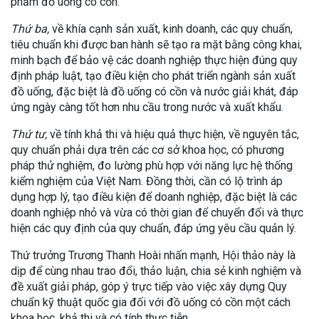
phẩm đồ uống có cồn.
Thứ ba,
về khía cạnh sản xuất, kinh doanh, các quy chuẩn,
tiêu chuẩn khi được ban hành sẽ tạo ra mặt bằng công khai,
minh bạch để bảo vệ các doanh nghiệp thực hiện đúng quy
định pháp luật, tạo điều kiện cho phát triển ngành sản xuất
đồ uống, đặc biệt là đồ uống có cồn và nước giải khát, đáp
ứng ngày càng tốt hơn nhu cầu trong nước và xuất khẩu.
Thứ tư,
về tính khả thi và hiệu quả thực hiện, về nguyên tắc,
quy chuẩn phải dựa trên các cơ sở khoa học, có phương
pháp thử nghiệm, đo lường phù hợp với năng lực hệ thống
kiểm nghiệm của Việt Nam. Đồng thời, cần có lộ trình áp
dụng hợp lý, tạo điều kiện để doanh nghiệp, đặc biệt là các
doanh nghiệp nhỏ và vừa có thời gian để chuyển đổi và thực
hiện các quy định của quy chuẩn, đáp ứng yêu cầu quản lý.
Thứ trưởng Trương Thanh Hoài nhấn mạnh, Hội thảo này là
dịp để cùng nhau trao đổi, thảo luận, chia sẻ kinh nghiệm và
đề xuất giải pháp, góp ý trực tiếp vào việc xây dựng Quy
chuẩn kỹ thuật quốc gia đối với đồ uống có cồn một cách
khoa học, khả thi và có tính thực tiễn.