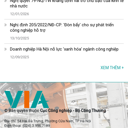
Nghị quyết 79-NQ/TW khẳng định vai trò chủ đạo của kinh tế
nhà nước
12/01/2026
Nghị định 205/2022/NĐ-CP: 'Đòn bẩy' cho sự phát triển
công nghiệp hỗ trợ
13/10/2025
Doanh nghiệp Hà Nội nỗ lực 'xanh hóa' ngành công nghiệp
12/09/2025
XEM THÊM
+
© Bản quyền thuộc
Cục Công nghiệp - Bộ Công Thương
Địa chỉ: 54 Hai Bà Trưng, Phường Cửa Nam, TP Hà Nội
Điện thoại: (024).3.996.7189