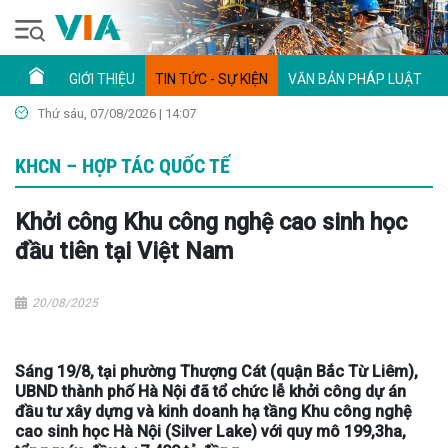
GIỚI THIỆU
TIN TỨC - SỰ KIỆN
VĂN BẢN PHÁP LUẬT
Thứ sáu, 07/08/2026 | 14:07
KHCN – HỢP TÁC QUỐC TẾ
Khởi công Khu công nghệ cao sinh học
đầu tiên tại Việt Nam
20/08/2025
Sáng 19/8, tại phường Thượng Cát (quận Bắc Từ Liêm),
UBND thành phố Hà Nội đã tổ chức lễ khởi công dự án
đầu tư xây dựng và kinh doanh hạ tầng Khu công nghệ
cao sinh học Hà Nội (Silver Lake) với quy mô 199,3ha,