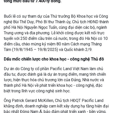
tổng mức đầu tư 7.400 tỷ đồng.
Buổi lễ có sự tham dự của Thứ trưởng Bộ Khoa học và Công
nghệ Bùi Thế Duy; Phó Bí thư Thành ủy, Chủ tịch HĐND thành
phố Hà Nội Nguyễn Ngọc Tuấn, cùng đại diện các bộ, ngành
Trung ương và địa phương. Lễ khởi công được kết nối trực
tuyến với 250 điểm cầu trên cả nước, trong đó Hà Nội có 10
điểm cầu, chào mừng kỷ niệm 80 năm Cách mạng Tháng
Tám (19/8/1945 – 19/8/2025) và Quốc khánh 2/9.
Dấu mốc chiến lược cho khoa học - công nghệ Thủ đô
Dự án do Công ty cổ phần Pacific Land Việt Nam làm chủ
đầu tư, được đánh giá là dự án trọng điểm, mang tính chiến
lược, hiện thực hóa chủ trương lớn của Đảng, Nhà nước và
thành phố Hà Nội về phát triển khoa học - công nghệ, đặc
biệt trong lĩnh vực công nghệ sinh học.
Ông Patrick Gerard McKillen, Chủ tịch HĐQT Pacific Land
khẳng định, doanh nghiệp cam kết xây dựng hạ tầng hiện đại
bậc nhất Đông Nam Á, bảo đảm phát triển xanh - bền vững,