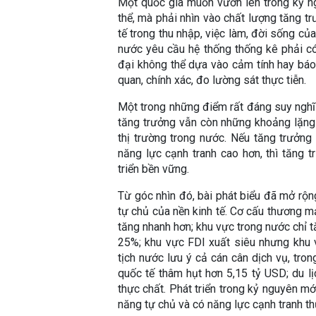
Một quốc gia muốn vươn lên trong kỷ ng
thể, mà phải nhìn vào chất lượng tăng tr
tế trong thu nhập, việc làm, đời sống củ
nước yêu cầu hệ thống thống kê phải có 
đại không thể dựa vào cảm tính hay báo
quan, chính xác, đo lường sát thực tiễn.
Một trong những điểm rất đáng suy nghĩ
tăng trưởng vẫn còn những khoảng lặng 
thị trường trong nước. Nếu tăng trưởng
năng lực cạnh tranh cao hơn, thì tăng 
triển bền vững.
Từ góc nhìn đó, bài phát biểu đã mở rộng
tự chủ của nền kinh tế. Cơ cấu thương m
tăng nhanh hơn; khu vực trong nước chỉ 
25%; khu vực FDI xuất siêu nhưng khu v
tịch nước lưu ý cả cán cân dịch vụ, tr
quốc tế thâm hụt hơn 5,15 tỷ USD; du l
thực chất. Phát triển trong kỷ nguyên mới
năng tự chủ và có năng lực cạnh tranh th