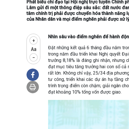
Phát biểu chỉ đạo tại Hội nghị trực tuyến Chính 
Lâm gửi đi một thông điệp sâu sắc: đất nước đan
tâm chính trị phải được chuyển hóa thành năng lự
của Nhân dân và mọi điểm nghẽn phải được xử lý
Nhìn sâu vào điểm nghẽn để hành động
Đặt những kết quả 6 tháng đầu năm tron
trong năm đầu triển khai Nghị quyết Đại
trưởng 8,18% là đáng ghi nhận, nhưng 
đạt mục tiêu tăng trưởng hai con số cả 
rất lớn. Không chỉ vậy, 25/34 địa phươn
tư công, triển khai các dự án hạ tầng 
trình trọng điểm còn chậm; giải ngân ch
đạt khoảng 10% tổng vốn được giao.