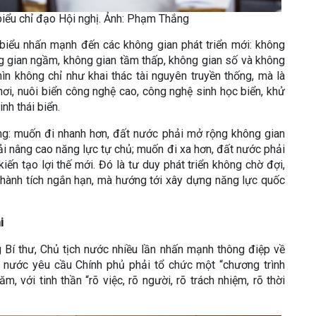
biểu chỉ đạo Hội nghị. Ảnh: Phạm Thắng
t biểu nhấn mạnh đến các không gian phát triển mới: không
ng gian ngầm, không gian tầm thấp, không gian số và không
hìn không chỉ như khai thác tài nguyên truyền thống, mà là
khơi, nuôi biển công nghệ cao, công nghệ sinh học biển, khử
nh thái biển.
ng: muốn đi nhanh hơn, đất nước phải mở rộng không gian
ải nâng cao năng lực tự chủ; muốn đi xa hơn, đất nước phải
iến tạo lợi thế mới. Đó là tư duy phát triển không chờ đợi,
hành tích ngắn hạn, mà hướng tới xây dựng năng lực quốc
i
g Bí thư, Chủ tịch nước nhiều lần nhấn mạnh thông điệp về
ch nước yêu cầu Chính phủ phải tổ chức một “chương trình
, với tinh thần “rõ việc, rõ người, rõ trách nhiệm, rõ thời