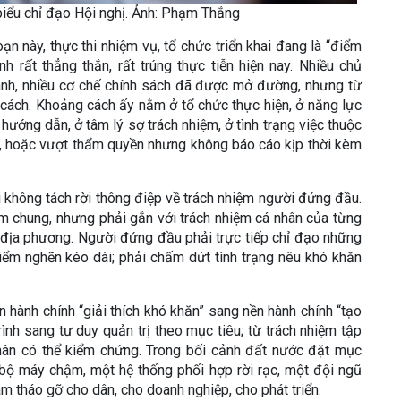
biểu chỉ đạo Hội nghị. Ảnh: Phạm Thắng
oạn này, thực thi nhiệm vụ, tổ chức triển khai đang là “điểm
h rất thẳng thắn, rất trúng thực tiễn hiện nay. Nhiều chủ
hành, nhiều cơ chế chính sách đã được mở đường, nhưng từ
ách. Khoảng cách ấy nằm ở tổ chức thực hiện, ở năng lực
hướng dẫn, ở tâm lý sợ trách nhiệm, ở tình trạng việc thuộc
, hoặc vượt thẩm quyền nhưng không báo cáo kịp thời kèm
i không tách rời thông điệp về trách nhiệm người đứng đầu.
ệm chung, nhưng phải gắn với trách nhiệm cá nhân của từng
ch địa phương. Người đứng đầu phải trực tiếp chỉ đạo những
 điểm nghẽn kéo dài; phải chấm dứt tình trạng nêu khó khăn
n hành chính “giải thích khó khăn” sang nền hành chính “tạo
rình sang tư duy quản trị theo mục tiêu; từ trách nhiệm tập
hân có thể kiểm chứng. Trong bối cảnh đất nước đặt mục
 bộ máy chậm, một hệ thống phối hợp rời rạc, một đội ngũ
m tháo gỡ cho dân, cho doanh nghiệp, cho phát triển.