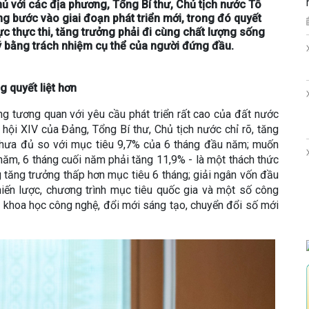
phủ với các địa phương, Tổng Bí thư, Chủ tịch nước Tô
g bước vào giai đoạn phát triển mới, trong đó quyết
c thực thi, tăng trưởng phải đi cùng chất lượng sống
 bằng trách nhiệm cụ thể của người đứng đầu.
 quyết liệt hơn
g tương quan với yêu cầu phát triển rất cao của đất nước
 hội XIV của Đảng, Tổng Bí thư, Chủ tịch nước chỉ rõ, tăng
chưa đủ so với mục tiêu 9,7% của 6 tháng đầu năm; muốn
năm, 6 tháng cuối năm phải tăng 11,9% - là một thách thức
g tăng trưởng thấp hơn mục tiêu 6 tháng; giải ngân vốn đầu
chiến lược, chương trình mục tiêu quốc gia và một số công
o khoa học công nghệ, đổi mới sáng tạo, chuyển đổi số mới