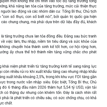
uyên mới không thể chỉ nhìn vào tốc độ tăng trưởng tổng
ưởng, khả năng lan tỏa của tăng trưởng, mức cải thiện thực
a người lao động và các nhóm dân cư. Tổng Bí thư, Chủ tịch
“con số thực, con số biết nói”, bởi quản trị quốc gia hiện
 cáo chung chung, mà phải dựa trên dữ liệu đầy đủ, khách
 là tăng trưởng chưa lan tỏa đồng đều. Đằng sau bức tranh
về việc làm, thu nhập, niềm tin tiêu dùng và sức khỏe của
 không chuyển hóa thành sinh kế tốt hơn, cơ hội rộng hơn,
trưởng ấy chưa thể trở thành nền tảng vững chắc cho phát
 khái niệm phát triển từ tăng trưởng kinh tế sang năng lực
ại còn nhiều rủi ro khi xuất khẩu tăng cao nhưng nhập khẩu
tăng xuất khẩu khoảng 2,5%, trong khi khu vực FDI tăng gần
ực trong nước vẫn nhập siêu. Đặc biệt, Tổng Bí thư, Chủ
ong đó 6 tháng đầu năm 2026 thâm hụt 5,54 tỷ USD, vận tải
ịch có thặng dư nhưng còn khiêm tốn. Đây là cách nhìn rất
 phải là phát triển có chiều sâu, có sức chống chịu, có khả
ực chất.