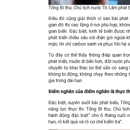
Tổng Bí thư, Chủ tịch nước Tô Lâm phát 
Điều đó cũng giải thích vì sao bài phá
gian đô thị cao tầng ở nơi phù hợp, khô
gian biển. Đặc biệt, kinh tế biển được n
phát triển chiều sâu với điện gió ngoài 
mặn, tín chỉ carbon xanh và phục hồi hệ si
Từ đây có thể thấy thông điệp quan trọ
phát triển; muốn đi bền hơn, đất nước ph
chuyển từ khai thác lợi thế sẵn có sang k
không bị động, không chạy theo những t
gia trong dài hạn.
Điểm nghẽn của điểm nghẽn là thực th
Đặc biệt, xuyên suốt bài phát biểu, Tổn
năng lực thực thi. Tổng Bí thư, Chủ tị
hành động đặc biệt” cho 6 tháng cuối năm
hạn, rõ kết quả và rõ cơ chế kiểm tra”.