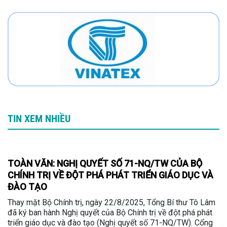
TIN XEM NHIỀU
TOÀN VĂN: NGHỊ QUYẾT SỐ 71-NQ/TW CỦA BỘ
CHÍNH TRỊ VỀ ĐỘT PHÁ PHÁT TRIỂN GIÁO DỤC VÀ
ĐÀO TẠO
Thay mặt Bộ Chính trị, ngày 22/8/2025, Tổng Bí thư Tô Lâm
đã ký ban hành Nghị quyết của Bộ Chính trị về đột phá phát
triển giáo dục và đào tạo (Nghị quyết số 71-NQ/TW). Cổng