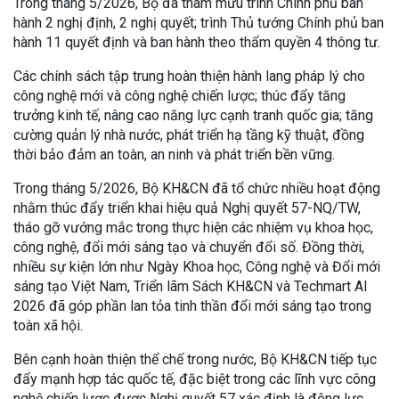
Trong tháng 5/2026, Bộ đã tham mưu trình Chính phủ ban
hành 2 nghị định, 2 nghị quyết; trình Thủ tướng Chính phủ ban
hành 11 quyết định và ban hành theo thẩm quyền 4 thông tư.
Các chính sách tập trung hoàn thiện hành lang pháp lý cho
công nghệ mới và công nghệ chiến lược; thúc đẩy tăng
trưởng kinh tế, nâng cao năng lực cạnh tranh quốc gia; tăng
cường quản lý nhà nước, phát triển hạ tầng kỹ thuật, đồng
thời bảo đảm an toàn, an ninh và phát triển bền vững.
Trong tháng 5/2026, Bộ KH&CN đã tổ chức nhiều hoạt động
nhằm thúc đẩy triển khai hiệu quả Nghị quyết 57-NQ/TW,
tháo gỡ vướng mắc trong thực hiện các nhiệm vụ khoa học,
công nghệ, đổi mới sáng tạo và chuyển đổi số. Đồng thời,
nhiều sự kiện lớn như Ngày Khoa học, Công nghệ và Đổi mới
sáng tạo Việt Nam, Triển lãm Sách KH&CN và Techmart AI
2026 đã góp phần lan tỏa tinh thần đổi mới sáng tạo trong
toàn xã hội.
Bên cạnh hoàn thiện thể chế trong nước, Bộ KH&CN tiếp tục
đẩy mạnh hợp tác quốc tế, đặc biệt trong các lĩnh vực công
nghệ chiến lược được Nghị quyết 57 xác định là động lực