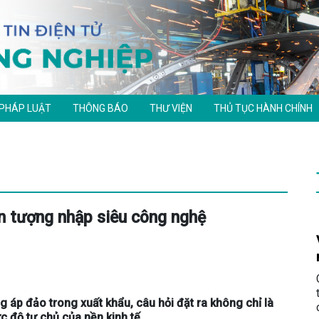
 PHÁP LUẬT
THÔNG BÁO
THƯ VIỆN
THỦ TỤC HÀNH CHÍNH
ện tượng nhập siêu công nghệ
g áp đảo trong xuất khẩu, câu hỏi đặt ra không chỉ là
 độ tự chủ của nền kinh tế.