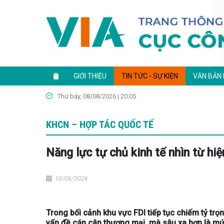
GIỚI THIỆU
TIN TỨC - SỰ KIỆN
VĂN BẢN
Thứ bảy, 08/08/2026 | 20:05
KHCN – HỢP TÁC QUỐC TẾ
Năng lực tự chủ kinh tế nhìn từ hi
10/06/2026
Trong bối cảnh khu vực FDI tiếp tục chiếm tỷ trọn
vấn đề cán cân thương mại, mà sâu xa hơn là mức