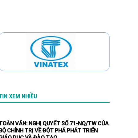
TIN XEM NHIỀU
TOÀN VĂN: NGHỊ QUYẾT SỐ 71-NQ/TW CỦA
BỘ CHÍNH TRỊ VỀ ĐỘT PHÁ PHÁT TRIỂN
GIÁO DỤC VÀ ĐÀO TẠO