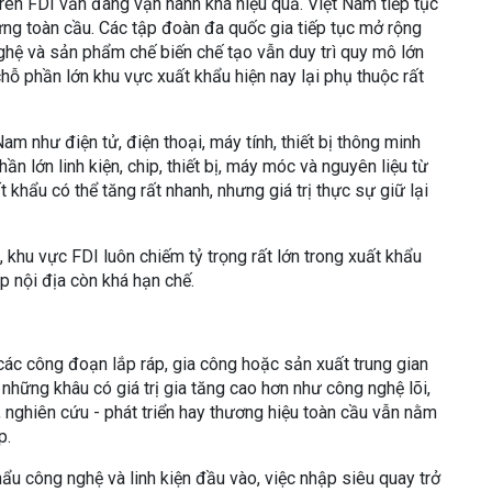
rên FDI vẫn đang vận hành khá hiệu quả. Việt Nam tiếp tục
ứng toàn cầu. Các tập đoàn đa quốc gia tiếp tục mở rộng
 nghệ và sản phẩm chế biến chế tạo vẫn duy trì quy mô lớn
hỗ phần lớn khu vực xuất khẩu hiện nay lại phụ thuộc rất
m như điện tử, điện thoại, máy tính, thiết bị thông minh
 lớn linh kiện, chip, thiết bị, máy móc và nguyên liệu từ
khẩu có thể tăng rất nhanh, nhưng giá trị thực sự giữ lại
, khu vực FDI luôn chiếm tỷ trọng rất lớn trong xuất khẩu
p nội địa còn khá hạn chế.
các công đoạn lắp ráp, gia công hoặc sản xuất trung gian
, những khâu có giá trị gia tăng cao hơn như công nghệ lõi,
g, nghiên cứu - phát triển hay thương hiệu toàn cầu vẫn nằm
p.
hẩu công nghệ và linh kiện đầu vào, việc nhập siêu quay trở