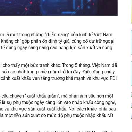
m là một trong những “điểm sáng” của kinh tế Việt Nam.
c không chỉ góp phần ổn định tỷ giá, củng cố dự trữ ngoại
 tế đang ngày càng nâng cao năng lực sản xuất và năng
i cho thấy một bức tranh khác. Trong 5 tháng, Việt Nam đã
số cao nhất trong nhiều năm trở lại đây. Điều đáng chú ý
i cảnh xuất khẩu vẫn tăng trưởng khá mạnh và khu vực FDI
à câu chuyện “xuất khẩu giảm”, mà phản ánh sâu hơn một
tế là sự phụ thuộc ngày càng lớn vào nhập khẩu công nghệ,
ục vụ khu vực sản xuất xuất khẩu. Nói cách khác, phía sau
 là một nền sản xuất có mức độ phụ thuộc nhập khẩu rất