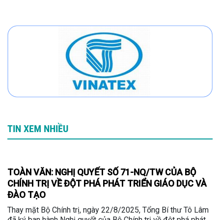
TIN XEM NHIỀU
TOÀN VĂN: NGHỊ QUYẾT SỐ 71-NQ/TW CỦA BỘ
CHÍNH TRỊ VỀ ĐỘT PHÁ PHÁT TRIỂN GIÁO DỤC VÀ
ĐÀO TẠO
Thay mặt Bộ Chính trị, ngày 22/8/2025, Tổng Bí thư Tô Lâm
đã ký ban hành Nghị quyết của Bộ Chính trị về đột phá phát