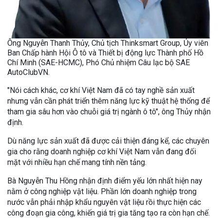
Ông Nguyễn Thanh Thủy, Chủ tịch Thinksmart Group, Ủy viên
Ban Chấp hành Hội Ô tô và Thiết bị động lực Thành phố Hồ
Chí Minh (SAE-HCMC), Phó Chủ nhiệm Câu lạc bộ SAE
AutoClubVN.
"Nói cách khác, cơ khí Việt Nam đã có tay nghề sản xuất
nhưng vẫn cần phát triển thêm năng lực kỹ thuật hệ thống để
tham gia sâu hơn vào chuỗi giá trị ngành ô tô", ông Thủy nhận
định.
Dù năng lực sản xuất đã được cải thiện đáng kể, các chuyên
gia cho rằng doanh nghiệp cơ khí Việt Nam vẫn đang đối
mặt với nhiều hạn chế mang tính nền tảng.
Bà Nguyễn Thu Hồng nhận định điểm yếu lớn nhất hiện nay
nằm ở công nghiệp vật liệu. Phần lớn doanh nghiệp trong
nước vẫn phải nhập khẩu nguyên vật liệu rồi thực hiện các
công đoạn gia công, khiến giá trị gia tăng tạo ra còn hạn chế.