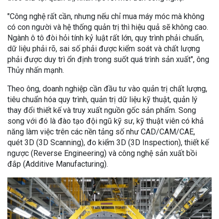
"Công nghệ rất cần, nhưng nếu chỉ mua máy móc mà không
có con người và hệ thống quản trị thì hiệu quả sẽ không cao.
Ngành ô tô đòi hỏi tính kỷ luật rất lớn, quy trình phải chuẩn,
dữ liệu phải rõ, sai số phải được kiểm soát và chất lượng
phải được duy trì ổn định trong suốt quá trình sản xuất", ông
Thủy nhấn mạnh.
Theo ông, doanh nghiệp cần đầu tư vào quản trị chất lượng,
tiêu chuẩn hóa quy trình, quản trị dữ liệu kỹ thuật, quản lý
thay đổi thiết kế và truy xuất nguồn gốc sản phẩm. Song
song với đó là đào tạo đội ngũ kỹ sư, kỹ thuật viên có khả
năng làm việc trên các nền tảng số như CAD/CAM/CAE,
quét 3D (3D Scanning), đo kiểm 3D (3D Inspection), thiết kế
ngược (Reverse Engineering) và công nghệ sản xuất bồi
đắp (Additive Manufacturing).