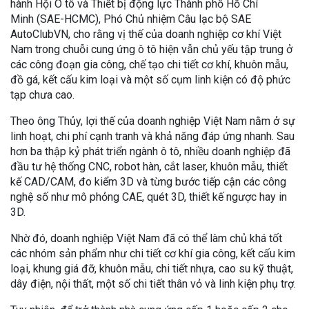
hành Hội Ô tô và Thiết bị động lực Thành phố Hồ Chí
Minh (SAE-HCMC), Phó Chủ nhiệm Câu lạc bộ SAE
AutoClubVN, cho rằng vị thế của doanh nghiệp cơ khí Việt
Nam trong chuỗi cung ứng ô tô hiện vẫn chủ yếu tập trung ở
các công đoạn gia công, chế tạo chi tiết cơ khí, khuôn mẫu,
đồ gá, kết cấu kim loại và một số cụm linh kiện có độ phức
tạp chưa cao.
Theo ông Thủy, lợi thế của doanh nghiệp Việt Nam nằm ở sự
linh hoạt, chi phí cạnh tranh và khả năng đáp ứng nhanh. Sau
hơn ba thập kỷ phát triển ngành ô tô, nhiều doanh nghiệp đã
đầu tư hệ thống CNC, robot hàn, cắt laser, khuôn mẫu, thiết
kế CAD/CAM, đo kiểm 3D và từng bước tiếp cận các công
nghệ số như mô phỏng CAE, quét 3D, thiết kế ngược hay in
3D.
Nhờ đó, doanh nghiệp Việt Nam đã có thể làm chủ khá tốt
các nhóm sản phẩm như chi tiết cơ khí gia công, kết cấu kim
loại, khung giá đỡ, khuôn mẫu, chi tiết nhựa, cao su kỹ thuật,
dây điện, nội thất, một số chi tiết thân vỏ và linh kiện phụ trợ.