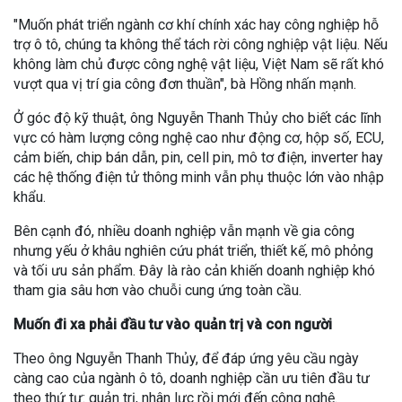
"Muốn phát triển ngành cơ khí chính xác hay công nghiệp hỗ
trợ ô tô, chúng ta không thể tách rời công nghiệp vật liệu. Nếu
không làm chủ được công nghệ vật liệu, Việt Nam sẽ rất khó
vượt qua vị trí gia công đơn thuần", bà Hồng nhấn mạnh.
Ở góc độ kỹ thuật, ông Nguyễn Thanh Thủy cho biết các lĩnh
vực có hàm lượng công nghệ cao như động cơ, hộp số, ECU,
cảm biến, chip bán dẫn, pin, cell pin, mô tơ điện, inverter hay
các hệ thống điện tử thông minh vẫn phụ thuộc lớn vào nhập
khẩu.
Bên cạnh đó, nhiều doanh nghiệp vẫn mạnh về gia công
nhưng yếu ở khâu nghiên cứu phát triển, thiết kế, mô phỏng
và tối ưu sản phẩm. Đây là rào cản khiến doanh nghiệp khó
tham gia sâu hơn vào chuỗi cung ứng toàn cầu.
Muốn đi xa phải đầu tư vào quản trị và con người
Theo ông Nguyễn Thanh Thủy, để đáp ứng yêu cầu ngày
càng cao của ngành ô tô, doanh nghiệp cần ưu tiên đầu tư
theo thứ tự: quản trị, nhân lực rồi mới đến công nghệ.