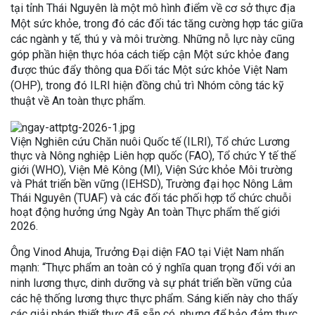
tại tỉnh Thái Nguyên là một mô hình điểm về cơ sở thực địa
Một sức khỏe, trong đó các đối tác tăng cường hợp tác giữa
các ngành y tế, thú y và môi trường. Những nỗ lực này cũng
góp phần hiện thực hóa cách tiếp cận Một sức khỏe đang
được thúc đẩy thông qua Đối tác Một sức khỏe Việt Nam
(OHP), trong đó ILRI hiện đồng chủ trì Nhóm công tác kỹ
thuật về An toàn thực phẩm.
Viện Nghiên cứu Chăn nuôi Quốc tế (ILRI), Tổ chức Lương
thực và Nông nghiệp Liên hợp quốc (FAO), Tổ chức Y tế thế
giới (WHO), Viện Mê Kông (MI), Viện Sức khỏe Môi trường
và Phát triển bền vững (IEHSD), Trường đại học Nông Lâm
Thái Nguyên (TUAF) và các đối tác phối hợp tổ chức chuỗi
hoạt động hưởng ứng Ngày An toàn Thực phẩm thế giới
2026.
Ông Vinod Ahuja, Trưởng Đại diện FAO tại Việt Nam nhấn
mạnh: “Thực phẩm an toàn có ý nghĩa quan trọng đối với an
ninh lương thực, dinh dưỡng và sự phát triển bền vững của
các hệ thống lương thực thực phẩm. Sáng kiến này cho thấy
các giải pháp thiết thực đã sẵn có, nhưng để bảo đảm thực