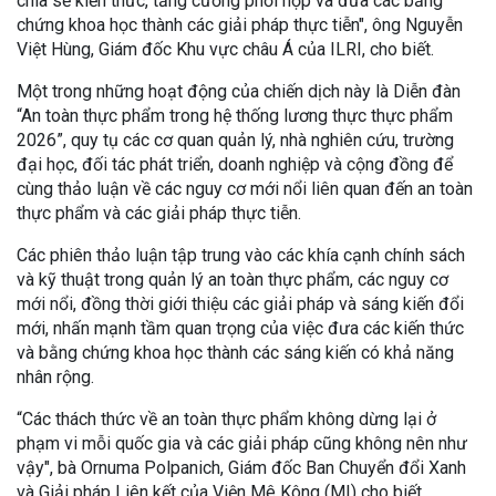
chia sẻ kiến thức, tăng cường phối hợp và đưa các bằng
chứng khoa học thành các giải pháp thực tiễn", ông Nguyễn
Việt Hùng, Giám đốc Khu vực châu Á của ILRI, cho biết.
Một trong những hoạt động của chiến dịch này là Diễn đàn
“An toàn thực phẩm trong hệ thống lương thực thực phẩm
2026”, quy tụ các cơ quan quản lý, nhà nghiên cứu, trường
đại học, đối tác phát triển, doanh nghiệp và cộng đồng để
cùng thảo luận về các nguy cơ mới nổi liên quan đến an toàn
thực phẩm và các giải pháp thực tiễn.
Các phiên thảo luận tập trung vào các khía cạnh chính sách
và kỹ thuật trong quản lý an toàn thực phẩm, các nguy cơ
mới nổi, đồng thời giới thiệu các giải pháp và sáng kiến đổi
mới, nhấn mạnh tầm quan trọng của việc đưa các kiến thức
và bằng chứng khoa học thành các sáng kiến có khả năng
nhân rộng.
“Các thách thức về an toàn thực phẩm không dừng lại ở
phạm vi mỗi quốc gia và các giải pháp cũng không nên như
vậy", bà Ornuma Polpanich, Giám đốc Ban Chuyển đổi Xanh
và Giải pháp Liên kết của Viện Mê Kông (MI) cho biết.