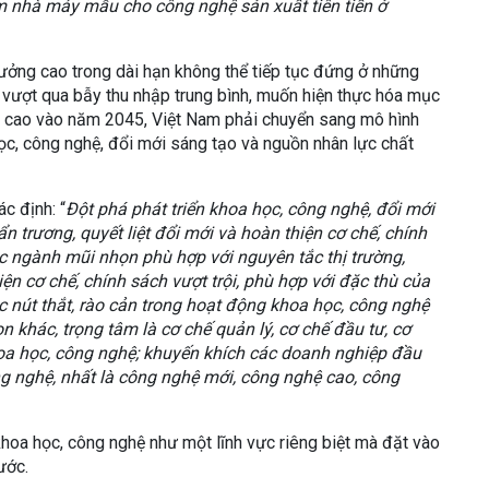
m nhà máy mẫu cho công nghệ sản xuất tiên tiến ở
rưởng cao trong dài hạn không thể tiếp tục đứng ở những
n vượt qua bẫy thu nhập trung bình, muốn hiện thực hóa mục
hập cao vào năm 2045, Việt Nam phải chuyển sang mô hình
học, công nghệ, đổi mới sáng tạo và nguồn nhân lực chất
c định: “
Đột phá phát triển khoa học, công nghệ, đổi mới
n trương, quyết liệt đổi mới và hoàn thiện cơ chế, chính
ác ngành mũi nhọn phù hợp với nguyên tắc thị trường,
ện cơ chế, chính sách vượt trội, phù hợp với đặc thù của
c nút thắt, rào cản trong hoạt động khoa học, công nghệ
 khác, trọng tâm là cơ chế quản lý, cơ chế đầu tư, cơ
hoa học, công nghệ; khuyến khích các doanh nghiệp đầu
ng nghệ, nhất là công nghệ mới, công nghệ cao, công
hoa học, công nghệ như một lĩnh vực riêng biệt mà đặt vào
ước.