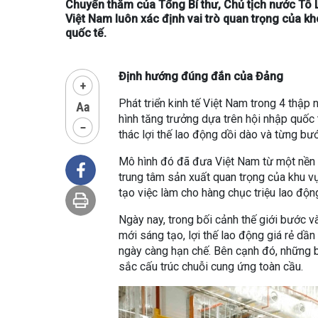
Chuyến thăm của Tổng Bí thư, Chủ tịch nước Tô L
Việt Nam luôn xác định vai trò quan trọng của k
quốc tế.
Định hướng đúng đắn của Đảng
Phát triển kinh tế Việt Nam trong 4 thập
hình tăng trưởng dựa trên hội nhập quốc 
thác lợi thế lao động dồi dào và từng bướ
Mô hình đó đã đưa Việt Nam từ một nền 
trung tâm sản xuất quan trọng của khu vực
tạo việc làm cho hàng chục triệu lao độn
Ngày nay, trong bối cảnh thế giới bước và
mới sáng tạo, lợi thế lao động giá rẻ dần
ngày càng hạn chế. Bên cạnh đó, những bi
sắc cấu trúc chuỗi cung ứng toàn cầu.