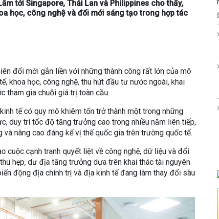
âm tới Singapore, Thái Lan và Philippines cho thấy,
hoa học, công nghệ và đổi mới sáng tạo trong hợp tác
 niên đổi mới gắn liền với những thành công rất lớn của mô
tế, khoa học, công nghệ, thu hút đầu tư nước ngoài, khai
c tham gia chuỗi giá trị toàn cầu.
kinh tế có quy mô khiêm tốn trở thành một trong những
, duy trì tốc độ tăng trưởng cao trong nhiều năm liên tiếp,
g và nâng cao đáng kể vị thế quốc gia trên trường quốc tế.
o cuộc cạnh tranh quyết liệt về công nghệ, dữ liệu và đổi
 thu hẹp, dư địa tăng trưởng dựa trên khai thác tài nguyên
ến động địa chính trị và địa kinh tế đang làm thay đổi sâu