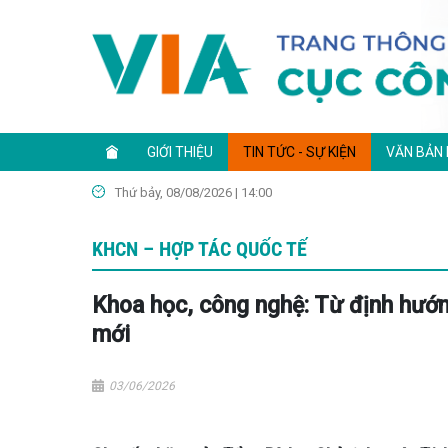
GIỚI THIỆU
TIN TỨC - SỰ KIỆN
VĂN BẢN
Thứ bảy, 08/08/2026 | 14:00
KHCN – HỢP TÁC QUỐC TẾ
Khoa học, công nghệ: Từ định hướn
mới
03/06/2026