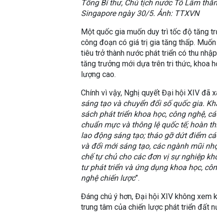
Tổng Bí thư, Chủ tịch nước Tô Lâm thă
Singapore ngày 30/5. Ảnh: TTXVN
Một quốc gia muốn duy trì tốc độ tăng t
công đoạn có giá trị gia tăng thấp. Muố
tiêu trở thành nước phát triển có thu n
tăng trưởng mới dựa trên tri thức, khoa 
lượng cao.
Chính vì vậy, Nghị quyết Đại hội XIV đã xá
sáng tạo và chuyển đổi số quốc gia. Khẩ
sách phát triển khoa học, công nghệ, c
chuẩn mực và thông lệ quốc tế; hoàn thi
lao động sáng tạo; tháo gỡ dứt điểm cá
và đổi mới sáng tạo, các ngành mũi nhọn
chế tự chủ cho các đơn vị sự nghiệp k
tư phát triển và ứng dụng khoa học, cô
nghệ chiến lược
”.
Đáng chú ý hơn, Đại hội XIV không xem k
trung tâm của chiến lược phát triển đất n