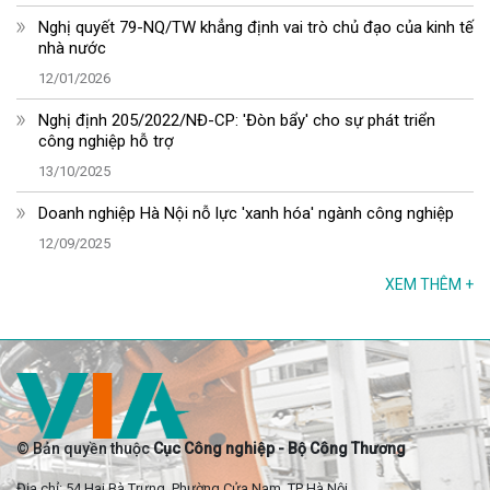
Nghị quyết 79-NQ/TW khẳng định vai trò chủ đạo của kinh tế
nhà nước
12/01/2026
Nghị định 205/2022/NĐ-CP: 'Đòn bẩy' cho sự phát triển
công nghiệp hỗ trợ
13/10/2025
Doanh nghiệp Hà Nội nỗ lực 'xanh hóa' ngành công nghiệp
12/09/2025
XEM THÊM
+
© Bản quyền thuộc
Cục Công nghiệp - Bộ Công Thương
Địa chỉ: 54 Hai Bà Trưng, Phường Cửa Nam, TP Hà Nội