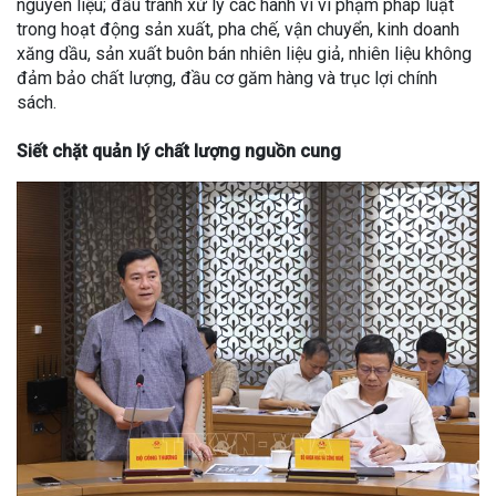
nguyên liệu; đấu tranh xử lý các hành vi vi phạm pháp luật
trong hoạt động sản xuất, pha chế, vận chuyển, kinh doanh
xăng dầu, sản xuất buôn bán nhiên liệu giả, nhiên liệu không
đảm bảo chất lượng, đầu cơ găm hàng và trục lợi chính
sách.
Siết chặt quản lý chất lượng nguồn cung