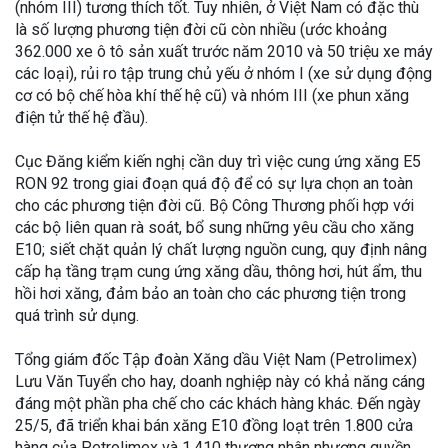
(nhóm III) tương thích tốt. Tuy nhiên, ở Việt Nam có đặc thù
là số lượng phương tiện đời cũ còn nhiều (ước khoảng
362.000 xe ô tô sản xuất trước năm 2010 và 50 triệu xe máy
các loại), rủi ro tập trung chủ yếu ở nhóm I (xe sử dụng động
cơ có bộ chế hòa khí thế hệ cũ) và nhóm III (xe phun xăng
điện tử thế hệ đầu).
Cục Đăng kiểm kiến nghị cần duy trì việc cung ứng xăng E5
RON 92 trong giai đoạn quá độ để có sự lựa chọn an toàn
cho các phương tiện đời cũ. Bộ Công Thương phối hợp với
các bộ liên quan rà soát, bổ sung những yêu cầu cho xăng
E10; siết chặt quản lý chất lượng nguồn cung, quy định nâng
cấp hạ tầng trạm cung ứng xăng dầu, thông hơi, hút ẩm, thu
hồi hơi xăng, đảm bảo an toàn cho các phương tiện trong
quá trình sử dụng.
Tổng giám đốc Tập đoàn Xăng dầu Việt Nam (Petrolimex)
Lưu Văn Tuyển cho hay, doanh nghiệp này có khả năng cáng
đáng một phần pha chế cho các khách hàng khác. Đến ngày
25/5, đã triển khai bán xăng E10 đồng loạt trên 1.800 cửa
hàng của Petrolimex và 1.410 thương nhân nhượng quyền