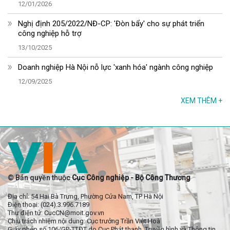
12/01/2026
Nghị định 205/2022/NĐ-CP: 'Đòn bẩy' cho sự phát triển
công nghiệp hỗ trợ
13/10/2025
Doanh nghiệp Hà Nội nỗ lực 'xanh hóa' ngành công nghiệp
12/09/2025
XEM THÊM
+
© Bản quyền thuộc
Cục Công nghiệp - Bộ Công Thương
Địa chỉ: 54 Hai Bà Trưng, Phường Cửa Nam, TP Hà Nội
Điện thoại: (024).3.996.7189
Thư điện tử: CucCN@moit.gov.vn
Chịu trách nhiệm nội dung: Cục trưởng Trần Việt Hoà
Giấy phép số 106/GP-TTĐT do Cục Phát thanh, Truyền hình và Thông tin