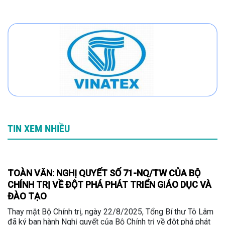
TIN XEM NHIỀU
TOÀN VĂN: NGHỊ QUYẾT SỐ 71-NQ/TW CỦA BỘ
CHÍNH TRỊ VỀ ĐỘT PHÁ PHÁT TRIỂN GIÁO DỤC VÀ
ĐÀO TẠO
Thay mặt Bộ Chính trị, ngày 22/8/2025, Tổng Bí thư Tô Lâm
đã ký ban hành Nghị quyết của Bộ Chính trị về đột phá phát