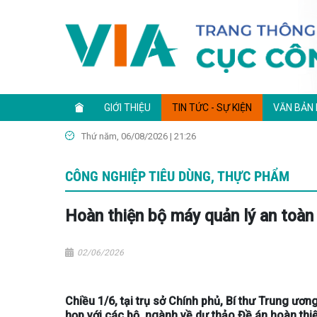
GIỚI THIỆU
TIN TỨC - SỰ KIỆN
VĂN BẢN
Thứ năm, 06/08/2026 | 21:26
CÔNG NGHIỆP TIÊU DÙNG, THỰC PHẨM
Hoàn thiện bộ máy quản lý an toà
02/06/2026
Chiều 1/6, tại trụ sở Chính phủ, Bí thư Trung ư
họp với các bộ, ngành về dự thảo Đề án hoàn th