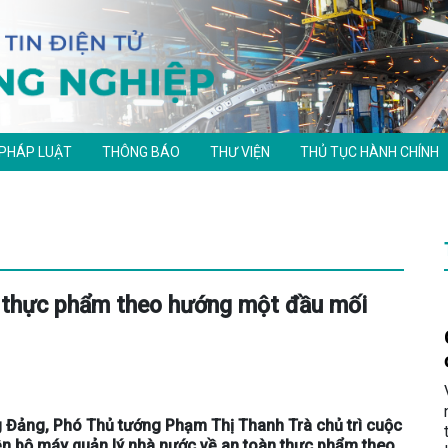
 PHÁP LUẬT
THÔNG BÁO
THƯ VIỆN
THỦ TỤC HÀNH CHÍNH
n thực phẩm theo hướng một đầu mối
ơng Đảng, Phó Thủ tướng Phạm Thị Thanh Trà chủ trì cuộc
iện bộ máy quản lý nhà nước về an toàn thực phẩm theo