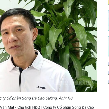
g ty Cổ phần Sông Đà Cao Cường. Ảnh: P.C
u Văn Mát - Chủ tịch HĐQT Công ty Cổ phần Sông Đà Cao