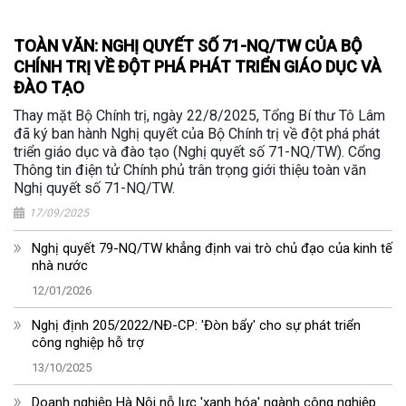
TOÀN VĂN: NGHỊ QUYẾT SỐ 71-NQ/TW CỦA BỘ
CHÍNH TRỊ VỀ ĐỘT PHÁ PHÁT TRIỂN GIÁO DỤC VÀ
ĐÀO TẠO
Thay mặt Bộ Chính trị, ngày 22/8/2025, Tổng Bí thư Tô Lâm
đã ký ban hành Nghị quyết của Bộ Chính trị về đột phá phát
triển giáo dục và đào tạo (Nghị quyết số 71-NQ/TW). Cổng
Thông tin điện tử Chính phủ trân trọng giới thiệu toàn văn
Nghị quyết số 71-NQ/TW.
17/09/2025
Nghị quyết 79-NQ/TW khẳng định vai trò chủ đạo của kinh tế
nhà nước
12/01/2026
Nghị định 205/2022/NĐ-CP: 'Đòn bẩy' cho sự phát triển
công nghiệp hỗ trợ
13/10/2025
Doanh nghiệp Hà Nội nỗ lực 'xanh hóa' ngành công nghiệp