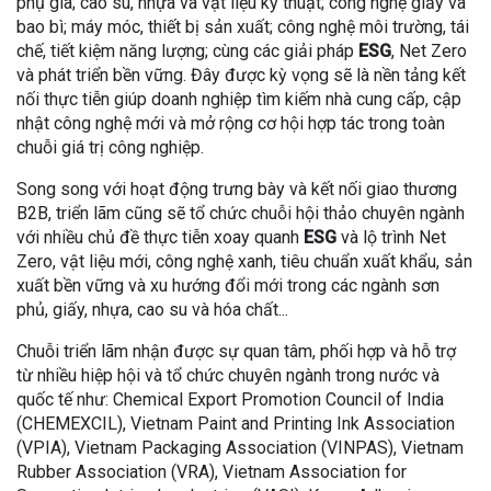
phụ gia; cao su, nhựa và vật liệu kỹ thuật; công nghệ giấy và
bao bì; máy móc, thiết bị sản xuất; công nghệ môi trường, tái
chế, tiết kiệm năng lượng; cùng các giải pháp
ESG
, Net Zero
và phát triển bền vững. Đây được kỳ vọng sẽ là nền tảng kết
nối thực tiễn giúp doanh nghiệp tìm kiếm nhà cung cấp, cập
nhật công nghệ mới và mở rộng cơ hội hợp tác trong toàn
chuỗi giá trị công nghiệp.
Song song với hoạt động trưng bày và kết nối giao thương
B2B, triển lãm cũng sẽ tổ chức chuỗi hội thảo chuyên ngành
với nhiều chủ đề thực tiễn xoay quanh
ESG
và lộ trình Net
Zero, vật liệu mới, công nghệ xanh, tiêu chuẩn xuất khẩu, sản
xuất bền vững và xu hướng đổi mới trong các ngành sơn
phủ, giấy, nhựa, cao su và hóa chất...
Chuỗi triển lãm nhận được sự quan tâm, phối hợp và hỗ trợ
từ nhiều hiệp hội và tổ chức chuyên ngành trong nước và
quốc tế như: Chemical Export Promotion Council of India
(CHEMEXCIL), Vietnam Paint and Printing Ink Association
(VPIA), Vietnam Packaging Association (VINPAS), Vietnam
Rubber Association (VRA), Vietnam Association for