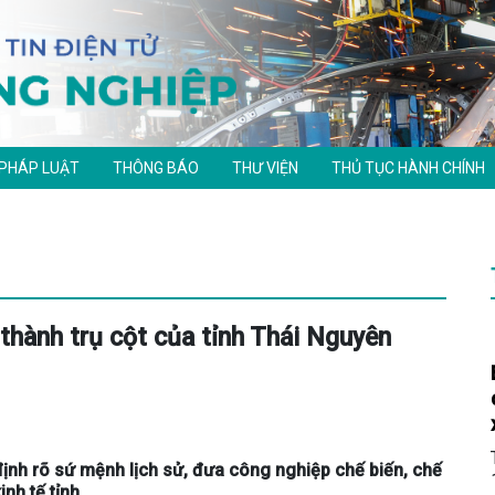
 PHÁP LUẬT
THÔNG BÁO
THƯ VIỆN
THỦ TỤC HÀNH CHÍNH
thành trụ cột của tỉnh Thái Nguyên
nh rõ sứ mệnh lịch sử, đưa công nghiệp chế biến, chế
nh tế tỉnh.