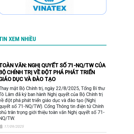
TIN XEM NHIỀU
TOÀN VĂN: NGHỊ QUYẾT SỐ 71-NQ/TW CỦA
BỘ CHÍNH TRỊ VỀ ĐỘT PHÁ PHÁT TRIỂN
GIÁO DỤC VÀ ĐÀO TẠO
Thay mặt Bộ Chính trị, ngày 22/8/2025, Tổng Bí thư
Tô Lâm đã ký ban hành Nghị quyết của Bộ Chính trị
về đột phá phát triển giáo dục và đào tạo (Nghị
quyết số 71-NQ/TW). Cổng Thông tin điện tử Chính
phủ trân trọng giới thiệu toàn văn Nghị quyết số 71-
NQ/TW.
17/09/2025