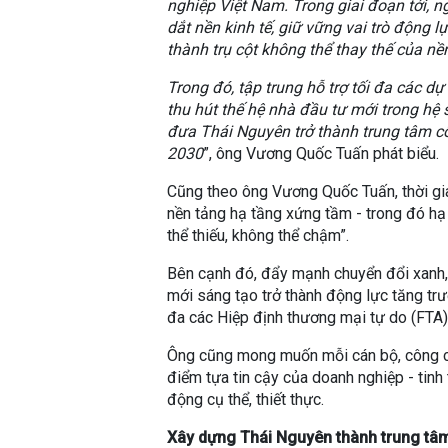
nghiệp Việt Nam. Trong giai đoạn tới, 
dắt nền kinh tế, giữ vững vai trò động l
thành trụ cột không thể thay thế của nền
Trong đó, tập trung hỗ trợ tối đa các 
thu hút thế hệ nhà đầu tư mới trong hệ 
đưa Thái Nguyên trở thành trung tâm c
2030
”, ông Vương Quốc Tuấn phát biểu.
Cũng theo ông Vương Quốc Tuấn, thời gia
nền tảng hạ tầng xứng tầm - trong đó hạ t
thể thiếu, không thể chậm”.
Bên cạnh đó, đẩy mạnh chuyển đổi xanh,
mới sáng tạo trở thành động lực tăng trư
đa các Hiệp định thương mại tự do (FTA)
Ông cũng mong muốn mỗi cán bộ, công c
điểm tựa tin cậy của doanh nghiệp - tinh
động cụ thể, thiết thực.
Xây dựng Thái Nguyên thành trung tâm