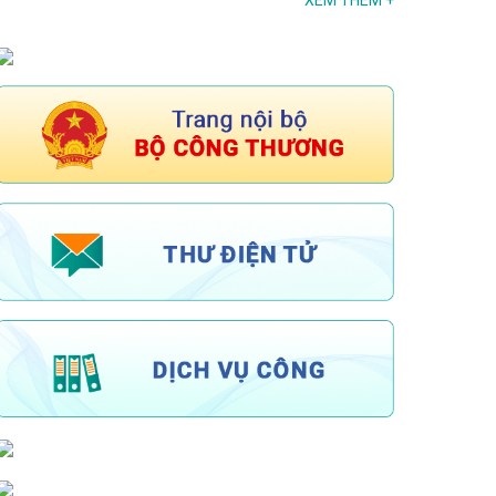
XEM THÊM
+