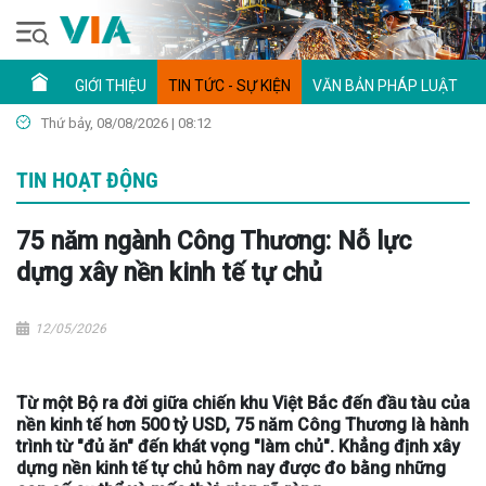
GIỚI THIỆU
TIN TỨC - SỰ KIỆN
VĂN BẢN PHÁP LUẬT
Thứ bảy, 08/08/2026 | 08:12
TIN HOẠT ĐỘNG
75 năm ngành Công Thương: Nỗ lực
dựng xây nền kinh tế tự chủ
12/05/2026
Từ một Bộ ra đời giữa chiến khu Việt Bắc đến đầu tàu của
nền kinh tế hơn 500 tỷ USD, 75 năm Công Thương là hành
trình từ "đủ ăn" đến khát vọng "làm chủ". Khẳng định xây
dựng nền kinh tế tự chủ hôm nay được đo bằng những