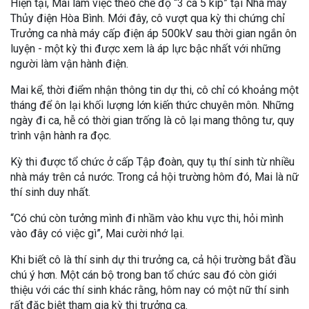
Hiện tại, Mai làm việc theo chế độ “3 ca 5 kíp” tại Nhà máy
Thủy điện Hòa Bình. Mới đây, cô vượt qua kỳ thi chứng chỉ
Trưởng ca nhà máy cấp điện áp 500kV sau thời gian ngắn ôn
luyện - một kỳ thi được xem là áp lực bậc nhất với những
người làm vận hành điện.
Mai kể, thời điểm nhận thông tin dự thi, cô chỉ có khoảng một
tháng để ôn lại khối lượng lớn kiến thức chuyên môn. Những
ngày đi ca, hễ có thời gian trống là cô lại mang thông tư, quy
trình vận hành ra đọc.
Kỳ thi được tổ chức ở cấp Tập đoàn, quy tụ thí sinh từ nhiều
nhà máy trên cả nước. Trong cả hội trường hôm đó, Mai là nữ
thí sinh duy nhất.
“Có chú còn tưởng mình đi nhầm vào khu vực thi, hỏi mình
vào đây có việc gì”, Mai cười nhớ lại.
Khi biết cô là thí sinh dự thi trưởng ca, cả hội trường bắt đầu
chú ý hơn. Một cán bộ trong ban tổ chức sau đó còn giới
thiệu với các thí sinh khác rằng, hôm nay có một nữ thí sinh
rất đặc biệt tham gia kỳ thi trưởng ca.