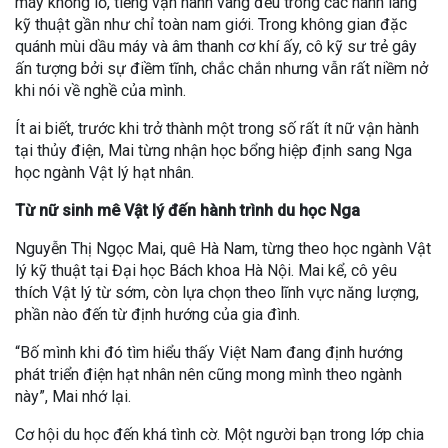
máy khổng lồ, tiếng vận hành vang đều trong các hành lang
kỹ thuật gần như chỉ toàn nam giới. Trong không gian đặc
quánh mùi dầu máy và âm thanh cơ khí ấy, cô kỹ sư trẻ gây
ấn tượng bởi sự điềm tĩnh, chắc chắn nhưng vẫn rất niềm nở
khi nói về nghề của mình.
Ít ai biết, trước khi trở thành một trong số rất ít nữ vận hành
tại thủy điện, Mai từng nhận học bổng hiệp định sang Nga
học ngành Vật lý hạt nhân.
Từ nữ sinh mê Vật lý đến hành trình du học Nga
Nguyễn Thị Ngọc Mai, quê Hà Nam, từng theo học ngành Vật
lý kỹ thuật tại Đại học Bách khoa Hà Nội. Mai kể, cô yêu
thích Vật lý từ sớm, còn lựa chọn theo lĩnh vực năng lượng,
phần nào đến từ định hướng của gia đình.
“Bố mình khi đó tìm hiểu thấy Việt Nam đang định hướng
phát triển điện hạt nhân nên cũng mong mình theo ngành
này”, Mai nhớ lại.
Cơ hội du học đến khá tình cờ. Một người bạn trong lớp chia