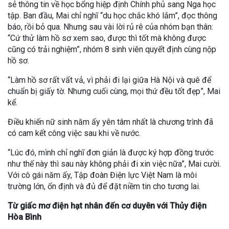
sẻ thông tin về học bổng hiệp định Chính phủ sang Nga học
tập. Ban đầu, Mai chỉ nghĩ “du học chắc khó lắm”, đọc thông
báo, rồi bỏ qua. Nhưng sau vài lời rủ rê của nhóm bạn thân:
“Cứ thử làm hồ sơ xem sao, được thì tốt mà không được
cũng có trải nghiệm”, nhóm 8 sinh viên quyết định cùng nộp
hồ sơ.
“Làm hồ sơ rất vất vả, vì phải đi lại giữa Hà Nội và quê để
chuẩn bị giấy tờ. Nhưng cuối cùng, mọi thứ đều tốt đẹp”, Mai
kể.
Điều khiến nữ sinh năm ấy yên tâm nhất là chương trình đã
có cam kết công việc sau khi về nước.
“Lúc đó, mình chỉ nghĩ đơn giản là được ký hợp đồng trước
như thế này thì sau này không phải đi xin việc nữa”, Mai cười.
Với cô gái năm ấy, Tập đoàn Điện lực Việt Nam là môi
trường lớn, ổn định và đủ để đặt niềm tin cho tương lai.
Từ giấc mơ điện hạt nhân đến cơ duyên với Thủy điện
Hòa Bình