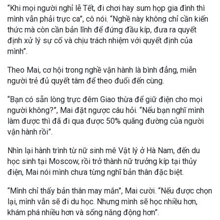
“Khi mọi người nghỉ lễ Tết, đi chơi hay sum họp gia đình thì
mình vẫn phải trực ca”, cô nói. “Nghề này không chỉ cần kiến
thức mà còn cần bản lĩnh để đứng đầu kíp, đưa ra quyết
định xử lý sự cố và chịu trách nhiệm với quyết định của
mình”.
Theo Mai, cơ hội trong nghề vận hành là bình đẳng, miễn
người trẻ đủ quyết tâm để theo đuổi đến cùng.
“Bạn có sẵn lòng trực đêm Giao thừa để giữ điện cho mọi
người không?”, Mai đặt ngược câu hỏi. “Nếu bạn nghĩ mình
làm được thì đã đi qua được 50% quãng đường của người
vận hành rồi”.
Nhìn lại hành trình từ nữ sinh mê Vật lý ở Hà Nam, đến du
học sinh tại Moscow, rồi trở thành nữ trưởng kíp tại thủy
điện, Mai nói mình chưa từng nghĩ bản thân đặc biệt.
“Mình chỉ thấy bản thân may mắn”, Mai cười. “Nếu được chọn
lại, mình vẫn sẽ đi du học. Nhưng mình sẽ học nhiều hơn,
khám phá nhiều hơn và sống năng động hơn”.