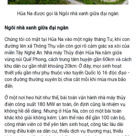
Hủa Na được gọi là Ngôi nhà xanh giữa đại ngàn.
Ngôi nhà xanh giữa đại ngàn
Chúng tôi có mặt tại Hủa Na vào một ngày tháng Tư, khi con
đường lên xã Thông Thụ vẫn còn gợi rõ cảm giác xa xôi của
miền Tây Nghệ An. Nhà máy Thủy điện Hủa Na nằm giữa
vùng núi Quế Phong, cách trung tâm huyện gần 60km và cách
khu dân cư gần nhất khoảng 20km. Ở đây, mọi sinh hoạt
thiết yếu gần như phụ thuộc vào tuyến Quốc lộ 16 độc đạo -
con đường thường xuyên bị chia cắt mỗi khi mùa mưa bão
đến.
Ở một nơi heo hút như thế, bài toán vận hành nhà máy thủy
điện công suất 180 MW an toàn, ổn định cũng là nhiệm vụ
không hề dễ dàng. Nhưng ở Hủa Na, còn có một bài toán
khác khó giải không kém: Làm thế nào để gần 100 cán bộ,
công nhân viên có thể yên tâm sinh hoạt, công tác lâu dài
trong điều kiện xa dân cư, thiếu dịch vụ thương mại, thiếu