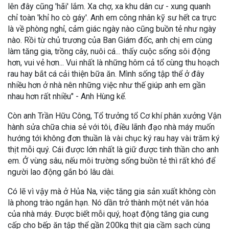
lên đây cũng 'hãi' lắm. Xa chợ, xa khu dân cư - xung quanh
chỉ toàn 'khỉ ho cò gáy'. Anh em công nhân kỹ sư hết ca trực
là về phòng nghỉ, cảm giác ngày nào cũng buồn tẻ như ngày
nào. Rồi từ chủ trương của Ban Giám đốc, anh chị em cùng
làm tăng gia, trồng cây, nuôi cá... thấy cuộc sống sôi động
hơn, vui vẻ hơn... Vui nhất là những hôm cả tổ cùng thu hoạch
rau hay bắt cá cải thiện bữa ăn. Mình sống tập thể ở đây
nhiều hơn ở nhà nên những việc như thế giúp anh em gần
nhau hơn rất nhiều" - Anh Hùng kể.
Còn anh Trần Hữu Công, Tổ trưởng tổ Cơ khí phân xưởng Vận
hành sửa chữa chia sẻ với tôi, điều lãnh đạo nhà máy muốn
hướng tới không đơn thuần là vài chục ký rau hay vài trăm ký
thịt mỗi quý. Cái được lớn nhất là giữ được tinh thần cho anh
em. Ở vùng sâu, nếu môi trường sống buồn tẻ thì rất khó để
người lao động gắn bó lâu dài.
Có lẽ vì vậy mà ở Hủa Na, việc tăng gia sản xuất không còn
là phong trào ngắn hạn. Nó dần trở thành một nét văn hóa
của nhà máy. Được biết mỗi quý, hoạt động tăng gia cung
cấp cho bếp ăn tập thể gần 200kg thịt gia cầm sạch cùng