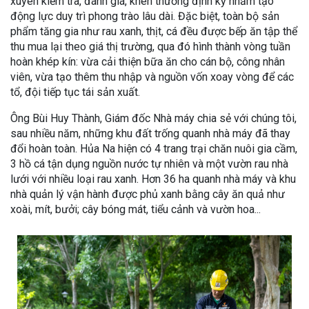
xuyên kiểm tra, đánh giá, khen thưởng định kỳ nhằm tạo
động lực duy trì phong trào lâu dài. Đặc biệt, toàn bộ sản
phẩm tăng gia như rau xanh, thịt, cá đều được bếp ăn tập thể
thu mua lại theo giá thị trường, qua đó hình thành vòng tuần
hoàn khép kín: vừa cải thiện bữa ăn cho cán bộ, công nhân
viên, vừa tạo thêm thu nhập và nguồn vốn xoay vòng để các
tổ, đội tiếp tục tái sản xuất.
Ông Bùi Huy Thành, Giám đốc Nhà máy chia sẻ với chúng tôi,
sau nhiều năm, những khu đất trống quanh nhà máy đã thay
đổi hoàn toàn. Hủa Na hiện có 4 trang trại chăn nuôi gia cầm,
3 hồ cá tận dụng nguồn nước tự nhiên và một vườn rau nhà
lưới với nhiều loại rau xanh. Hơn 36 ha quanh nhà máy và khu
nhà quản lý vận hành được phủ xanh bằng cây ăn quả như
xoài, mít, bưởi; cây bóng mát, tiểu cảnh và vườn hoa...