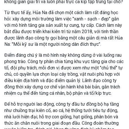
không gian giải trí và luôn phải trực ca kíp tập trung tại chỗ?
Từ thực tế ấy, Hủa Na đã chọn một cách làm rất đáng học
hỏi: xây dựng môi trường làm việc "xanh - sạch - đẹp" gắn
với mô hình tăng gia sản xuất tự cung, tự cấp. Cách làm này
bắt đầu được triển khai kiên trì từ năm 2018, với tinh thần
được lãnh đạo công ty gọi bằng một câu giản dị mà rất Hủa
Na: "Mỗi kỹ sư là một người nông dân đích thực".
Điểm đáng chú ý là mô hình này không dừng ở vài luống rau
phong trào. Công ty phân chia từng khu vực tăng gia cho các
tổ, đội phụ trách; mỗi đơn vị được xem như một "chủ thể" tự
chủ, có quyền lựa chọn loại cây trồng, vật nuôi phù hợp với
điều kiện địa hình và đặc điểm quản lý. Lãnh đạo công ty
đồng thời xây dựng cơ chế vận hành khá bài bản, gắn trách
nhiệm cụ thể đến từng cá nhân, bộ phận và tổ/kíp trực.
Để hỗ trợ người lao động, công ty đầu tư đồng bộ hạ tầng
như chuồng trại kiên cố, ao cá, hệ thống tưới tiêu tự động,
nhà lưới hiện đại; hỗ trợ con giống, hạt giống, phân bón và
thức ăn chăn nuôi trong giai đoạn đầu. Công đoàn thường