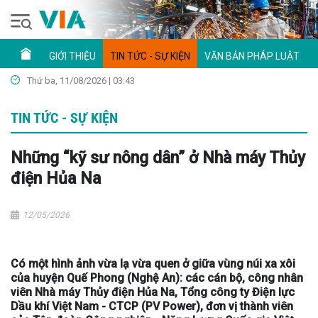
GIỚI THIỆU
TIN TỨC - SỰ KIỆN
VĂN BẢN PHÁP LUẬT
Thứ ba, 11/08/2026 | 03:43
TIN TỨC - SỰ KIỆN
Những “kỹ sư nông dân” ở Nhà máy Thủy
điện Hủa Na
12/05/2026
Có một hình ảnh vừa lạ vừa quen ở giữa vùng núi xa xôi
của huyện Quế Phong (Nghệ An): các cán bộ, công nhân
viên Nhà máy Thủy điện Hủa Na, Tổng công ty Điện lực
Dầu khí Việt Nam - CTCP (PV Power), đơn vị thành viên