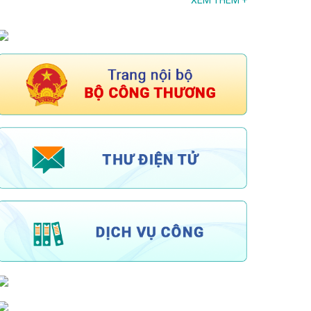
XEM THÊM
+