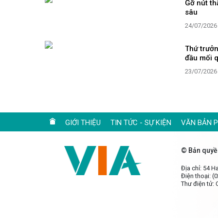
Gỡ nút th
sâu
24/07/2026
Thứ trưởn
đầu mối q
23/07/2026
GIỚI THIỆU
TIN TỨC - SỰ KIỆN
VĂN BẢN 
© Bản quyề
Địa chỉ: 54 
Điện thoại: (
Thư điện tử: