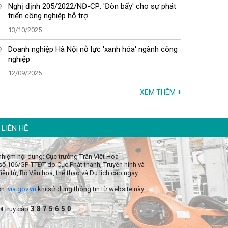
Nghị định 205/2022/NĐ-CP: 'Đòn bẩy' cho sự phát
triển công nghiệp hỗ trợ
13/10/2025
Doanh nghiệp Hà Nội nỗ lực 'xanh hóa' ngành công
nghiệp
12/09/2025
XEM THÊM
+
LIÊN HỆ
 nhiệm nội dung: Cục trưởng Trần Việt Hoà
số 106/GP-TTĐT do Cục Phát thanh, Truyền hình và
iện tử, Bộ Văn hoá, thể thao và Du lịch cấp ngày
ồn:
via.gov.vn
khi sử dụng thông tin từ website này
3
8
7
5
6
5
0
t truy cập