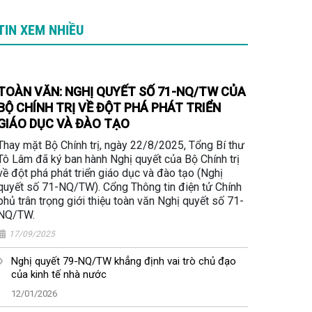
TIN XEM NHIỀU
TOÀN VĂN: NGHỊ QUYẾT SỐ 71-NQ/TW CỦA
BỘ CHÍNH TRỊ VỀ ĐỘT PHÁ PHÁT TRIỂN
GIÁO DỤC VÀ ĐÀO TẠO
Thay mặt Bộ Chính trị, ngày 22/8/2025, Tổng Bí thư
Tô Lâm đã ký ban hành Nghị quyết của Bộ Chính trị
về đột phá phát triển giáo dục và đào tạo (Nghị
quyết số 71-NQ/TW). Cổng Thông tin điện tử Chính
phủ trân trọng giới thiệu toàn văn Nghị quyết số 71-
NQ/TW.
17/09/2025
Nghị quyết 79-NQ/TW khẳng định vai trò chủ đạo
của kinh tế nhà nước
12/01/2026