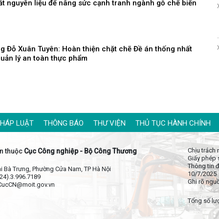
ắt nguyên liệu để nâng sức cạnh tranh ngành gỗ chế biến
g Đỗ Xuân Tuyên: Hoàn thiện chặt chẽ Đề án thống nhất
uản lý an toàn thực phẩm
PHÁP LUẬT
THÔNG BÁO
THƯ VIỆN
THỦ TỤC HÀNH CHÍNH
Chịu trách
n thuộc
Cục Công nghiệp - Bộ Công Thương
Giấy phép 
Thông tin đ
Hai Bà Trưng, Phường Cửa Nam, TP Hà Nội
10/7/2025
024).3.996.7189
Ghi rõ ngu
 CucCN@moit.gov.vn
Tổng số lượ