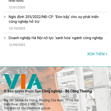
nhà nước
12/01/2026
Nghị định 205/2022/NĐ-CP: 'Đòn bẩy' cho sự phát triển
công nghiệp hỗ trợ
13/10/2025
Doanh nghiệp Hà Nội nỗ lực 'xanh hóa' ngành công nghiệp
12/09/2025
XEM THÊM
+
© Bản quyền thuộc
Cục Công nghiệp - Bộ Công Thương
Địa chỉ: 54 Hai Bà Trưng, Phường Cửa Nam, TP Hà Nội
Điện thoại: (024).3.996.7189
Thư điện tử: CucCN@moit.gov.vn