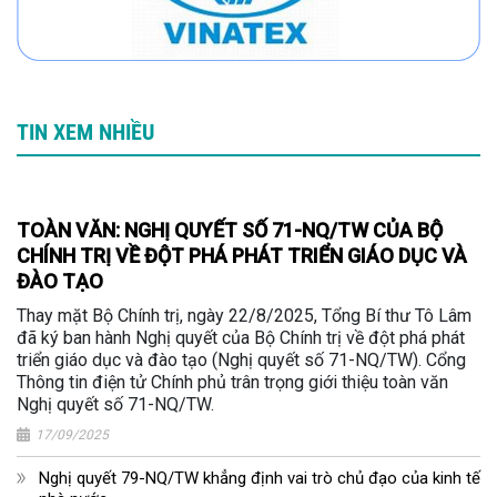
TIN XEM NHIỀU
TOÀN VĂN: NGHỊ QUYẾT SỐ 71-NQ/TW CỦA BỘ
CHÍNH TRỊ VỀ ĐỘT PHÁ PHÁT TRIỂN GIÁO DỤC VÀ
ĐÀO TẠO
Thay mặt Bộ Chính trị, ngày 22/8/2025, Tổng Bí thư Tô Lâm
đã ký ban hành Nghị quyết của Bộ Chính trị về đột phá phát
triển giáo dục và đào tạo (Nghị quyết số 71-NQ/TW). Cổng
Thông tin điện tử Chính phủ trân trọng giới thiệu toàn văn
Nghị quyết số 71-NQ/TW.
17/09/2025
Nghị quyết 79-NQ/TW khẳng định vai trò chủ đạo của kinh tế