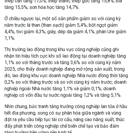
thép cán tăng 17,0%; thép thanh, thép góc tăng 15,8%; bia
tăng 15,5%; sơn hóa học tăng 14,7%.
Ở chiều ngược lại, một số sản phẩm giảm so với cùng kỳ
năm trước là than (than sạch) giảm 5,4%; bột ngọt giảm
4,4%; tivi giảm 4,3%; giày, dép da giảm 4,1%; phân Ure giảm
1,1%.
Thị trường lao động trong khu vực công nghiệp cũng ghi
nhận tín hiệu tích cực khi số lao động tại doanh nghiệp tăng
1,1% so với tháng trước và tăng 3,6% so với cùng kỳ năm
2025, cho thấy doanh nghiệp đang mở rộng sản xuất; trong
đó, lao động khu vực doanh nghiệp Nhà nước đồng thời tăng
0,2% so với tháng trước và so với cùng kỳ năm trước; doanh
nghiệp ngoài Nhà nước tăng 1,1% và giảm 0,1%; doanh
nghiệp có vốn đầu tư nước ngoài tăng 1,2% và tăng 5,1%.
Nhìn chung, bức tranh tăng trưởng công nghiệp lan tỏa ở hầu
hết địa phương, song có sự phân hóa giữa ngành và vùng
đặt ra yêu cầu tiếp tục tái cơ cấu, nâng cao năng suất, thúc
đẩy phát triển công nghiệp chế biến chế tạo và bảo đảm
tăng trưởng bền vững nền kinh tế.