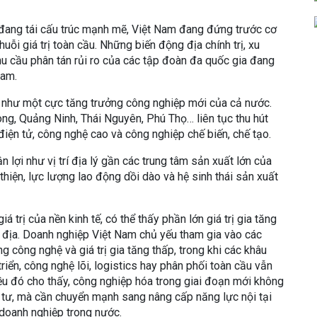
 đang tái cấu trúc mạnh mẽ, Việt Nam đang đứng trước cơ
uỗi giá trị toàn cầu. Những biến động địa chính trị, xu
 cầu phân tán rủi ro của các tập đoàn đa quốc gia đang
Nam.
n như một cực tăng trưởng công nghiệp mới của cả nước.
ng, Quảng Ninh, Thái Nguyên, Phú Thọ… liên tục thu hút
điện tử, công nghệ cao và công nghiệp chế biến, chế tạo.
n lợi như vị trí địa lý gần các trung tâm sản xuất lớn của
thiện, lực lượng lao động dồi dào và hệ sinh thái sản xuất
á trị của nền kinh tế, có thể thấy phần lớn giá trị gia tăng
 địa. Doanh nghiệp Việt Nam chủ yếu tham gia vào các
g công nghệ và giá trị gia tăng thấp, trong khi các khâu
triển, công nghệ lõi, logistics hay phân phối toàn cầu vẫn
u đó cho thấy, công nghiệp hóa trong giai đoạn mới không
u tư, mà cần chuyển mạnh sang nâng cấp năng lực nội tại
a doanh nghiệp trong nước.