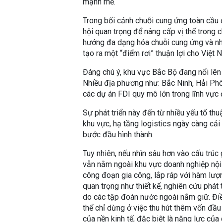
mạnh mẽ.
Trong bối cảnh chuỗi cung ứng toàn cầu
hội quan trọng để nâng cấp vị thế trong ch
hướng đa dạng hóa chuỗi cung ứng và nhu
tạo ra một “điểm rơi” thuận lợi cho Việt 
Đáng chú ý, khu vực Bắc Bộ đang nổi lê
Nhiều địa phương như: Bắc Ninh, Hải Phò
các dự án FDI quy mô lớn trong lĩnh vực 
Sự phát triển này đến từ nhiều yếu tố thuậ
khu vực, hạ tầng logistics ngày càng cải 
bước đầu hình thành.
Tuy nhiên, nếu nhìn sâu hơn vào cấu trúc gi
vẫn nằm ngoài khu vực doanh nghiệp nội
công đoạn gia công, lắp ráp với hàm lượn
quan trọng như thiết kế, nghiên cứu phát 
do các tập đoàn nước ngoài nắm giữ. Điề
thể chỉ dừng ở việc thu hút thêm vốn đầ
của nền kinh tế, đặc biệt là năng lực củ