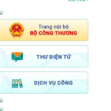
XEM THÊM
+