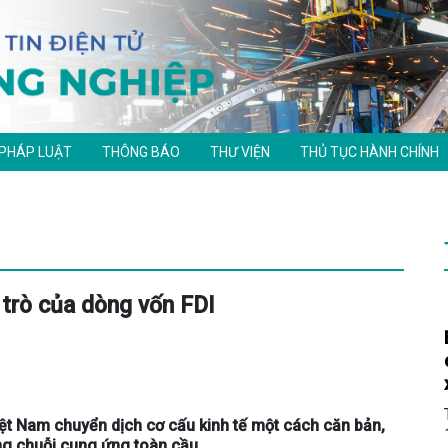
 PHÁP LUẬT
THÔNG BÁO
THƯ VIỆN
THỦ TỤC HÀNH CHÍNH
 trò của dòng vốn FDI
ệt Nam chuyển dịch cơ cấu kinh tế một cách căn bản,
ong chuỗi cung ứng toàn cầu.