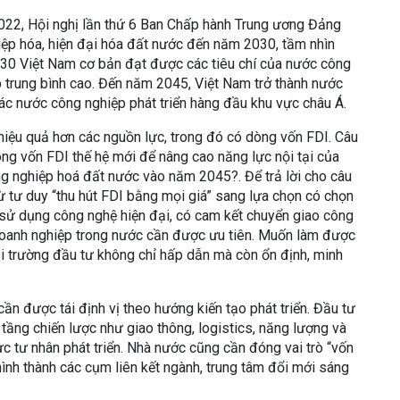
22, Hội nghị lần thứ 6 Ban Chấp hành Trung ương Đảng
iệp hóa, hiện đại hóa đất nước đến năm 2030, tầm nhìn
30 Việt Nam cơ bản đạt được các tiêu chí của nước công
p trung bình cao. Đến năm 2045, Việt Nam trở thành nước
các nước công nghiệp phát triển hàng đầu khu vực châu Á.
 hiệu quả hơn các nguồn lực, trong đó có dòng vốn FDI. Câu
dòng vốn FDI thế hệ mới để nâng cao năng lực nội tại của
ông nghiệp hoá đất nước vào năm 2045?. Để trả lời cho câu
từ tư duy “thu hút FDI bằng mọi giá” sang lựa chọn có chọn
 sử dụng công nghệ hiện đại, có cam kết chuyển giao công
i doanh nghiệp trong nước cần được ưu tiên. Muốn làm được
i trường đầu tư không chỉ hấp dẫn mà còn ổn định, minh
ần được tái định vị theo hướng kiến tạo phát triển. Đầu tư
 tầng chiến lược như giao thông, logistics, năng lượng và
c tư nhân phát triển. Nhà nước cũng cần đóng vai trò “vốn
hình thành các cụm liên kết ngành, trung tâm đổi mới sáng