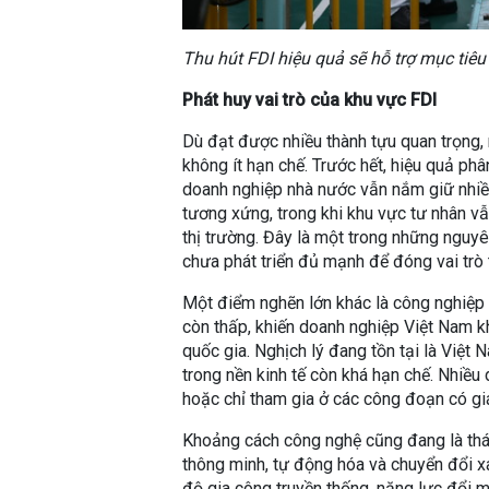
Thu hút FDI hiệu quả sẽ hỗ trợ mục tiê
Phát huy vai trò của khu vực FDI
Dù đạt được nhiều thành tựu quan trọng,
không ít hạn chế. Trước hết, hiệu quả p
doanh nghiệp nhà nước vẫn nắm giữ nhiề
tương xứng, trong khi khu vực tư nhân vẫ
thị trường. Đây là một trong những nguy
chưa phát triển đủ mạnh để đóng vai trò 
Một điểm nghẽn lớn khác là công nghiệp h
còn thấp, khiến doanh nghiệp Việt Nam k
quốc gia. Nghịch lý đang tồn tại là Việt 
trong nền kinh tế còn khá hạn chế. Nhiều
hoặc chỉ tham gia ở các công đoạn có giá 
Khoảng cách công nghệ cũng đang là thác
thông minh, tự động hóa và chuyển đổi x
độ gia công truyền thống, năng lực đổi m