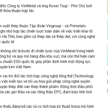
ốc Công ty VinMetal và ông Kosei Tsuji - Phó Chủ tịch
t thỏa thuận hợp tác.
n xuất thép thuộc Tập đoàn Vingroup - và Primetals
hi nhớ hợp tác chiến lược toàn diện về việc triển khai tổ
i Hà Tĩnh, bao gồm cả thép dài và thép dẹt, với công nghệ
 quốc tế.
 không chỉ là bước đi chiến lược của VinMetal trong hành
, đồng bộ và quy mô hàng đầu khu vực, mà còn thể hiện cam
êu chuẩn ESG quốc tế, góp phần định hình một động lực
luyện kim Việt Nam.
 vai trò đối tác tích hợp công nghệ tổng thể (Technology
g việc kiến tạo và tối ưu hóa giải pháp công nghệ xuyên
, luyện thép đến cán thép thành phẩm. Đồng thời điều phối
ữa các gói thầu và các tổng thầu EPC, đảm bảo tính tích
 thiểu đáng kể các rủi ro tích hợp kỹ thuật trong mô hình