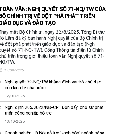
TOÀN VĂN: NGHỊ QUYẾT SỐ 71-NQ/TW CỦA
BỘ CHÍNH TRỊ VỀ ĐỘT PHÁ PHÁT TRIỂN
GIÁO DỤC VÀ ĐÀO TẠO
Thay mặt Bộ Chính trị, ngày 22/8/2025, Tổng Bí thư
Tô Lâm đã ký ban hành Nghị quyết của Bộ Chính trị
về đột phá phát triển giáo dục và đào tạo (Nghị
quyết số 71-NQ/TW). Cổng Thông tin điện tử Chính
phủ trân trọng giới thiệu toàn văn Nghị quyết số 71-
NQ/TW.
17/09/2025
Nghị quyết 79-NQ/TW khẳng định vai trò chủ đạo
của kinh tế nhà nước
12/01/2026
Nghị định 205/2022/NĐ-CP: 'Đòn bẩy' cho sự phát
triển công nghiệp hỗ trợ
13/10/2025
Doanh nghiệp Hà Nội nỗ lực 'xanh hóa' ngành công