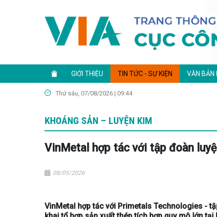
GIỚI THIỆU
TIN TỨC - SỰ KIỆN
VĂN BẢN
Thứ sáu, 07/08/2026 | 09:44
KHOÁNG SẢN – LUYỆN KIM
VinMetal hợp tác với tập đoàn luyệ
08/05/2026
VinMetal hợp tác với Primetals Technologies - t
khai tổ hợp sản xuất thép tích hợp quy mô lớn tại