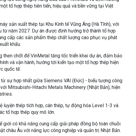
ột tổ hợp thép tiên tiến, hiệu quả và bền vững tại Việt
máy sản xuất thép tại Khu Kinh tế Vũng Áng (Hà Tĩnh), với
u từ năm 2027. Dự án được định hướng trở thành tổ hợp
ung cấp các sản phẩm thép chất lượng cao phục vụ phát
 xuất khẩu.
g then chốt để VinMetal tăng tốc triển khai dự án, đảm bảo
chính và vận hành, hướng tới kiến tạo một tổ hợp thép hiện
c quốc tế.
 từ sự hợp nhất giữa Siemens VAI (Đức) - biểu tượng công
 với Mitsubishi-Hitachi Metals Machinery (Nhật Bản), hiện
tries.
ệ luyện thép tích hợp, cán thép, tự động hóa Level 1-3 và
ác tổ hợp thép quy mô lớn.
thế giới có khả năng cung cấp giải pháp đồng bộ toàn chuỗi
uật châu Âu với năng lực công nghiệp và quản trị Nhật Bản.