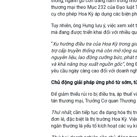
thống, ngành gỗ còn đang nằm trong nhó
thương mại theo Mục 232 của Đạo luật 
cụ cho phép Hoa Kỳ áp dụng các biện phá
Tuy nhiên, ông Hưng lưu ý, việc xem xét
mà đang được triển khai đối với nhiều qu
“
Xu hướng điều tra của Hoa Kỳ trong gia
trợ cấp truyền thống mà còn mở rộng sa
nguyên liệu, lao động cưỡng bức, phát t
và khả năng truy xuất nguồn gốc”
, ông
yêu cầu ngày càng cao đối với doanh ngh
Chủ động giải pháp ứng phó từ sớm, t
Để giảm thiểu rủi ro bị điều tra, áp thuế
tán thương mại, Trưởng Cơ quan Thương 
Thứ nhất,
cần tiếp tục đa dạng hóa thị t
đơn lẻ, đặc biệt là thị trường Hoa Kỳ. Vi
ngắn thường là yếu tố kích hoạt các vụ 