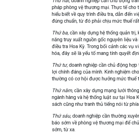
Thứ hai,
doanh nghiệp cần chủ động trang
pháp phòng vệ thương mại. Thực tế cho t
hiểu biết về quy trình điều tra, dẫn đến
đúng chuẩn, từ đó phải chịu mức thuế rất
Thứ ba,
cần xây dựng hệ thống quản trị, 
năng truy xuất nguồn gốc nguyên liệu và
điều tra Hoa Kỳ. Trong bối cảnh các vụ 
hóa, đây sẽ là yếu tố mang tính quyết địn
Thứ tư,
doanh nghiệp cần chủ động hợp t
lợi chính đáng của mình. Kinh nghiệm ch
thường có cơ hội được hưởng mức thuế t
Thứ năm,
cần xây dựng mạng lưới thông t
ngành hàng và hệ thống luật sư tại Hoa K
sách cũng như tranh thủ tiếng nói từ ph
Thứ sáu,
doanh nghiệp cần thường xuyên
báo sớm về phòng vệ thương mại để chủ
sớm, từ xa.