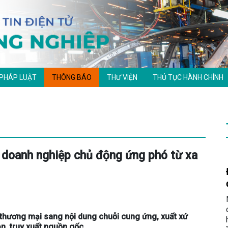
 PHÁP LUẬT
THÔNG BÁO
THƯ VIỆN
THỦ TỤC HÀNH CHÍNH
 doanh nghiệp chủ động ứng phó từ xa
 thương mại sang nội dung chuỗi cung ứng, xuất xứ
n, truy xuất nguồn gốc...