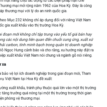
m mặt hàng chịu tác động từ các biện pháp hạn chế
Thương mại mở rộng năm 1962 của Hoa Kỳ. Đây là công
p thương mại với lý do an ninh quốc gia.
 theo Mục 232 không chỉ áp dụng đối với riêng Việt Nam
ốc gia xuất khẩu vào thị trường Hoa Kỳ.
i đoạn mới không chỉ tập trung vào yếu tố giá bán hay
ng các nội dung liên quan đến chuỗi cung ứng, xuất xứ
hải carbon, tính minh bạch trong quản trị doanh nghiệp
 Đỗ Ngọc Hưng cảnh báo và cho rằng, xu hướng này đặt ra
iệp xuất khẩu Việt Nam nói chung và ngành gỗ nói riêng.
ừ xa
 và bảo vệ lợi ích doanh nghiệp trong giai đoạn mới, Tham
vụ Việt Nam tại Hoa Kỳ đề xuất:
rường xuất khẩu, tránh phụ thuộc quá lớn vào một thị trường
ệc tăng trưởng quá nóng tại một thị trường trong thời gian
kiện phòng vệ thương mại.