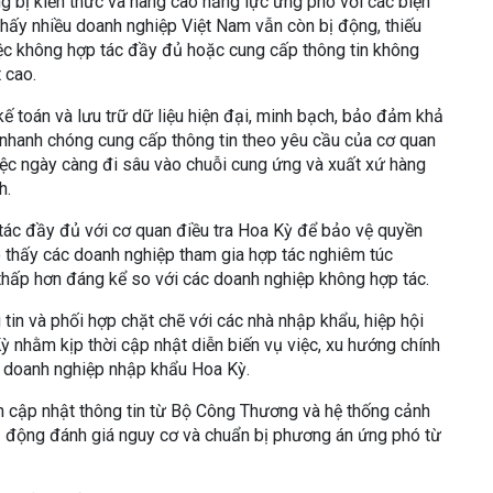
 bị kiến thức và nâng cao năng lực ứng phó với các biện
hấy nhiều doanh nghiệp Việt Nam vẫn còn bị động, thiếu
 việc không hợp tác đầy đủ hoặc cung cấp thông tin không
 cao.
kế toán và lưu trữ dữ liệu hiện đại, minh bạch, bảo đảm khả
 nhanh chóng cung cấp thông tin theo yêu cầu của cơ quan
việc ngày càng đi sâu vào chuỗi cung ứng và xuất xứ hàng
h.
ác đầy đủ với cơ quan điều tra Hoa Kỳ để bảo vệ quyền
o thấy các doanh nghiệp tham gia hợp tác nghiêm túc
hấp hơn đáng kể so với các doanh nghiệp không hợp tác.
in và phối hợp chặt chẽ với các nhà nhập khẩu, hiệp hội
ỳ nhằm kịp thời cập nhật diễn biến vụ việc, xu hướng chính
ía doanh nghiệp nhập khẩu Hoa Kỳ.
 cập nhật thông tin từ Bộ Công Thương và hệ thống cảnh
 động đánh giá nguy cơ và chuẩn bị phương án ứng phó từ