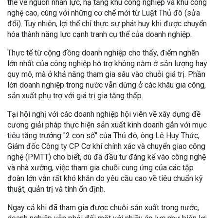
thế về nguồn nhân lực, hạ tầng khu công nghiệp và khu công
nghệ cao, cùng với những cơ chế mới từ Luật Thủ đô (sửa
đổi). Tuy nhiên, lợi thế chỉ thực sự phát huy khi được chuyển
hóa thành năng lực cạnh tranh cụ thể của doanh nghiệp.
Thực tế từ cộng đồng doanh nghiệp cho thấy, điểm nghẽn
lớn nhất của công nghiệp hỗ trợ không nằm ở sản lượng hay
quy mô, mà ở khả năng tham gia sâu vào chuỗi giá trị. Phần
lớn doanh nghiệp trong nước vẫn dừng ở các khâu gia công,
sản xuất phụ trợ với giá trị gia tăng thấp.
Tại hội nghị với các doanh nghiệp hội viên về xây dựng đề
cương giải pháp thực hiện sản xuất kinh doanh gắn với mục
tiêu tăng trưởng "2 con số" của Thủ đô, ông Lê Huy Thức,
Giám đốc Công ty CP Cơ khí chính xác và chuyển giao công
nghệ (PMTT) cho biết, dù đã đầu tư đáng kể vào công nghệ
và nhà xưởng, việc tham gia chuỗi cung ứng của các tập
đoàn lớn vẫn rất khó khăn do yêu cầu cao về tiêu chuẩn kỹ
thuật, quản trị và tính ổn định.
Ngay cả khi đã tham gia được chuỗi sản xuất trong nước,