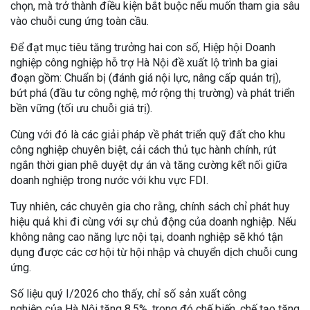
chọn, mà trở thành điều kiện bắt buộc nếu muốn tham gia sâu
vào chuỗi cung ứng toàn cầu.
Để đạt mục tiêu tăng trưởng hai con số, Hiệp hội Doanh
nghiệp công nghiệp hỗ trợ Hà Nội đề xuất lộ trình ba giai
đoạn gồm: Chuẩn bị (đánh giá nội lực, nâng cấp quản trị),
bứt phá (đầu tư công nghệ, mở rộng thị trường) và phát triển
bền vững (tối ưu chuỗi giá trị).
Cùng với đó là các giải pháp về phát triển quỹ đất cho khu
công nghiệp chuyên biệt, cải cách thủ tục hành chính, rút
ngắn thời gian phê duyệt dự án và tăng cường kết nối giữa
doanh nghiệp trong nước với khu vực FDI.
Tuy nhiên, các chuyên gia cho rằng, chính sách chỉ phát huy
hiệu quả khi đi cùng với sự chủ động của doanh nghiệp. Nếu
không nâng cao năng lực nội tại, doanh nghiệp sẽ khó tận
dụng được các cơ hội từ hội nhập và chuyển dịch chuỗi cung
ứng.
Số liệu quý I/2026 cho thấy, chỉ số sản xuất công
nghiệp của Hà Nội tăng 8,5%, trong đó chế biến, chế tạo tăng