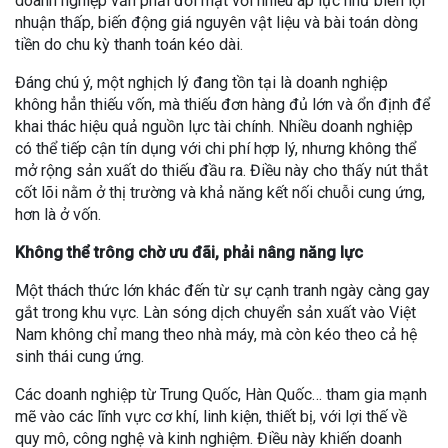
doanh nghiệp vẫn phải đối mặt với nhiều áp lực như biên lợi
nhuận thấp, biến động giá nguyên vật liệu và bài toán dòng
tiền do chu kỳ thanh toán kéo dài.
Đáng chú ý, một nghịch lý đang tồn tại là doanh nghiệp
không hẳn thiếu vốn, mà thiếu đơn hàng đủ lớn và ổn định để
khai thác hiệu quả nguồn lực tài chính. Nhiều doanh nghiệp
có thể tiếp cận tín dụng với chi phí hợp lý, nhưng không thể
mở rộng sản xuất do thiếu đầu ra. Điều này cho thấy nút thắt
cốt lõi nằm ở thị trường và khả năng kết nối chuỗi cung ứng,
hơn là ở vốn.
Không thể trông chờ ưu đãi, phải nâng năng lực
Một thách thức lớn khác đến từ sự cạnh tranh ngày càng gay
gắt trong khu vực. Làn sóng dịch chuyển sản xuất vào Việt
Nam không chỉ mang theo nhà máy, mà còn kéo theo cả hệ
sinh thái cung ứng.
Các doanh nghiệp từ Trung Quốc, Hàn Quốc… tham gia mạnh
mẽ vào các lĩnh vực cơ khí, linh kiện, thiết bị, với lợi thế về
quy mô, công nghệ và kinh nghiệm. Điều này khiến doanh