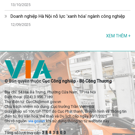
13/10/2025
Doanh nghiệp Hà Nội nỗ lực 'xanh hóa' ngành công nghiệp
12/09/2025
XEM THÊM
+
© Bản quyền thuộc
Cục Công nghiệp - Bộ Công Thương
Địa chỉ: 54 Hai Bà Trưng, Phường Cửa Nam, TP Hà Nội
Điện thoại: (024).3.996.7189
Thư điện tử: CucCN@moit.gov.vn
Chịu trách nhiệm nội dung: Cục trưởng Trần Việt Hoà
Giấy phép số 106/GP-TTĐT do Cục Phát thanh, Truyền hình và Thông tin
điện tử, Bộ Văn hoá, thể thao và Du lịch cấp ngày 10/7/2025
Ghi rõ nguồn:
via.gov.vn
khi sử dụng thông tin từ website này
3
8
8
3
8
0
0
Tổng số lượt truy cập