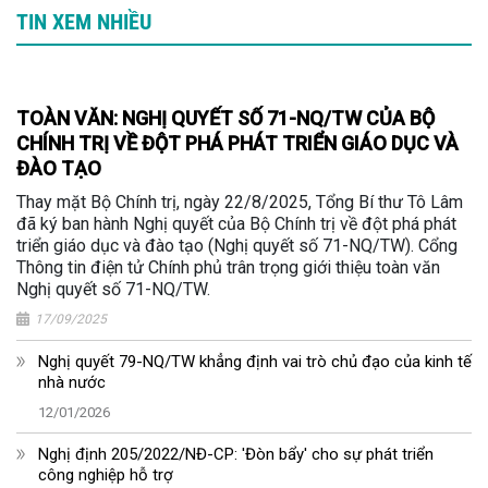
TIN XEM NHIỀU
TOÀN VĂN: NGHỊ QUYẾT SỐ 71-NQ/TW CỦA BỘ
CHÍNH TRỊ VỀ ĐỘT PHÁ PHÁT TRIỂN GIÁO DỤC VÀ
ĐÀO TẠO
Thay mặt Bộ Chính trị, ngày 22/8/2025, Tổng Bí thư Tô Lâm
đã ký ban hành Nghị quyết của Bộ Chính trị về đột phá phát
triển giáo dục và đào tạo (Nghị quyết số 71-NQ/TW). Cổng
Thông tin điện tử Chính phủ trân trọng giới thiệu toàn văn
Nghị quyết số 71-NQ/TW.
17/09/2025
Nghị quyết 79-NQ/TW khẳng định vai trò chủ đạo của kinh tế
nhà nước
12/01/2026
Nghị định 205/2022/NĐ-CP: 'Đòn bẩy' cho sự phát triển
công nghiệp hỗ trợ