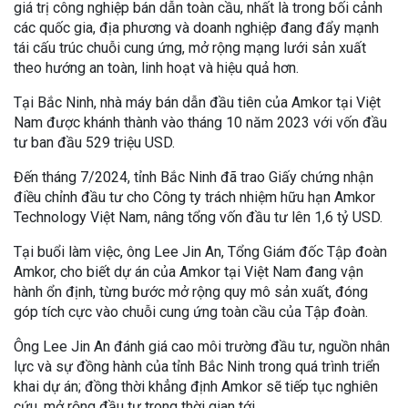
giá trị công nghiệp bán dẫn toàn cầu, nhất là trong bối cảnh
các quốc gia, địa phương và doanh nghiệp đang đẩy mạnh
tái cấu trúc chuỗi cung ứng, mở rộng mạng lưới sản xuất
theo hướng an toàn, linh hoạt và hiệu quả hơn.
Tại Bắc Ninh, nhà máy bán dẫn đầu tiên của Amkor tại Việt
Nam được khánh thành vào tháng 10 năm 2023 với vốn đầu
tư ban đầu 529 triệu USD.
Đến tháng 7/2024, tỉnh Bắc Ninh đã trao Giấy chứng nhận
điều chỉnh đầu tư cho Công ty trách nhiệm hữu hạn Amkor
Technology Việt Nam, nâng tổng vốn đầu tư lên 1,6 tỷ USD.
Tại buổi làm việc, ông Lee Jin An, Tổng Giám đốc Tập đoàn
Amkor, cho biết dự án của Amkor tại Việt Nam đang vận
hành ổn định, từng bước mở rộng quy mô sản xuất, đóng
góp tích cực vào chuỗi cung ứng toàn cầu của Tập đoàn.
Ông Lee Jin An đánh giá cao môi trường đầu tư, nguồn nhân
lực và sự đồng hành của tỉnh Bắc Ninh trong quá trình triển
khai dự án; đồng thời khẳng định Amkor sẽ tiếp tục nghiên
cứu, mở rộng đầu tư trong thời gian tới.