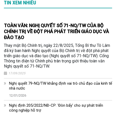
TIN XEM NHIỀU
TOÀN VĂN: NGHỊ QUYẾT SỐ 71-NQ/TW CỦA BỘ
CHÍNH TRỊ VỀ ĐỘT PHÁ PHÁT TRIỂN GIÁO DỤC VÀ
ĐÀO TẠO
Thay mặt Bộ Chính trị, ngày 22/8/2025, Tổng Bí thư Tô Lâm
đã ký ban hành Nghị quyết của Bộ Chính trị về đột phá phát
triển giáo dục và đào tạo (Nghị quyết số 71-NQ/TW). Cổng
Thông tin điện tử Chính phủ trân trọng giới thiệu toàn văn
Nghị quyết số 71-NQ/TW.
17/09/2025
Nghị quyết 79-NQ/TW khẳng định vai trò chủ đạo của kinh tế
nhà nước
12/01/2026
Nghị định 205/2022/NĐ-CP: 'Đòn bẩy' cho sự phát triển
công nghiệp hỗ trợ