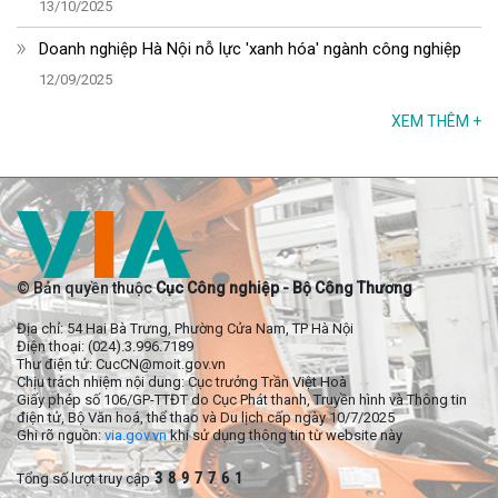
13/10/2025
Doanh nghiệp Hà Nội nỗ lực 'xanh hóa' ngành công nghiệp
12/09/2025
XEM THÊM
+
© Bản quyền thuộc
Cục Công nghiệp - Bộ Công Thương
Địa chỉ: 54 Hai Bà Trưng, Phường Cửa Nam, TP Hà Nội
Điện thoại: (024).3.996.7189
Thư điện tử: CucCN@moit.gov.vn
Chịu trách nhiệm nội dung: Cục trưởng Trần Việt Hoà
Giấy phép số 106/GP-TTĐT do Cục Phát thanh, Truyền hình và Thông tin
điện tử, Bộ Văn hoá, thể thao và Du lịch cấp ngày 10/7/2025
Ghi rõ nguồn:
via.gov.vn
khi sử dụng thông tin từ website này
3
8
9
7
7
6
1
Tổng số lượt truy cập